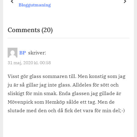
prev
next
Bloggutmaning
on
Comments
(20)
“Har
du
BP
skriver:
ätit
31 maj, 2020 kl. 00:58
någon
glass
Visst gör glass sommaren till. Men konstig som jag
ju är så gillar jag inte glass. Alldeles för sött och
ännu?”
sliskigt för min smak. Enda glassen jag gillade är
Mövenpick som Hemköp sålde ett tag. Men de
slutade med den och då fick det vara för min del;-)