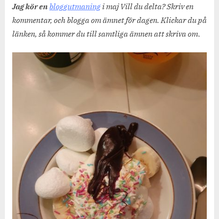
du
Jag kör en
bloggutmaning
i maj Vill du delta? Skriv en
ätit
kommentar, och blogga om ämnet för dagen. Klickar du på
någon
länken, så kommer du till samtliga ämnen att skriva om
.
glass
ännu?