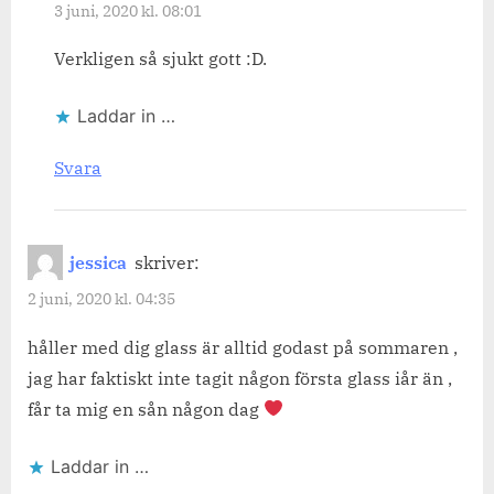
3 juni, 2020 kl. 08:01
Verkligen så sjukt gott :D.
Laddar in …
Svara
jessica
skriver:
2 juni, 2020 kl. 04:35
håller med dig glass är alltid godast på sommaren ,
jag har faktiskt inte tagit någon första glass iår än ,
får ta mig en sån någon dag
Laddar in …