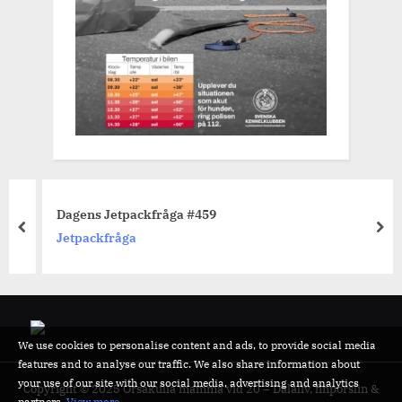
Dagens Jetpackfråga #459
prev
nex
Jetpackfråga
We use cookies to personalise content and ads, to provide social media
features and to analyse our traffic. We also share information about
your use of our site with our social media, advertising and analytics
Copyright © 2025 Orsakulla mamma vid 20 – Dalaliv, finporslin &
partners.
View more