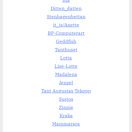
Ditten_datten
Stenhagenbettan
it_is/Anette
BP-Computerart
Geddfish
Tanthuset
Lotta
Lise-Lotte
Madalena
Jenzel
Tant Augustas Tekopp
Susjos
Zinnie
Kraka
Mammarar
a