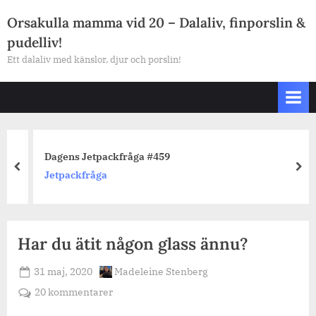
Skip
Orsakulla mamma vid 20 – Dalaliv, finporslin &
to
pudelliv!
content
Ett dalaliv med känslor, djur och porslin!
Dagens Jetpackfråga #459
prev
nex
Jetpackfråga
Har du ätit någon glass ännu?
Posted
By
31 maj, 2020
Madeleine Stenberg
on
till
20 kommentarer
Har