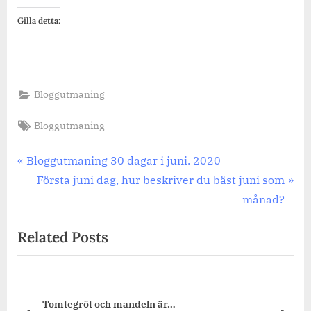
Gilla detta:
Bloggutmaning
Tags:
Bloggutmaning
Inläggsnavigering
Previous
Bloggutmaning 30 dagar i juni. 2020
Post:
Next
Första juni dag, hur beskriver du bäst juni som
Post:
månad?
Related Posts
ndeln är…
Har du varit på julskyltni