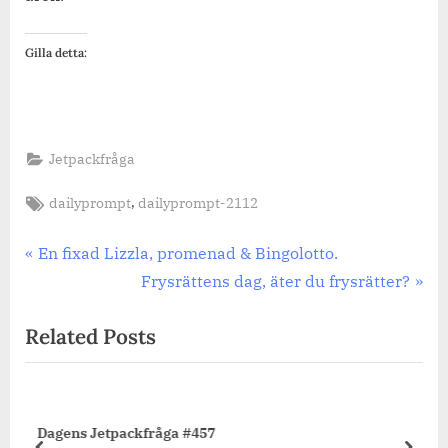
Gilla detta:
Jetpackfråga
Tags:
,
dailyprompt
dailyprompt-2112
Inläggsnavigering
Previous
En fixad Lizzla, promenad & Bingolotto.
Post:
Next
Frysrättens dag, äter du frysrätter?
Post:
Related Posts
Dagens Jetpackfråga #456