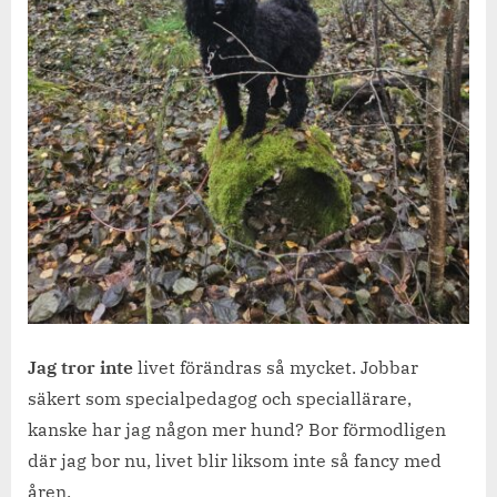
Jag tror inte
livet förändras så mycket. Jobbar
säkert som specialpedagog och speciallärare,
kanske har jag någon mer hund? Bor förmodligen
där jag bor nu, livet blir liksom inte så fancy med
åren.