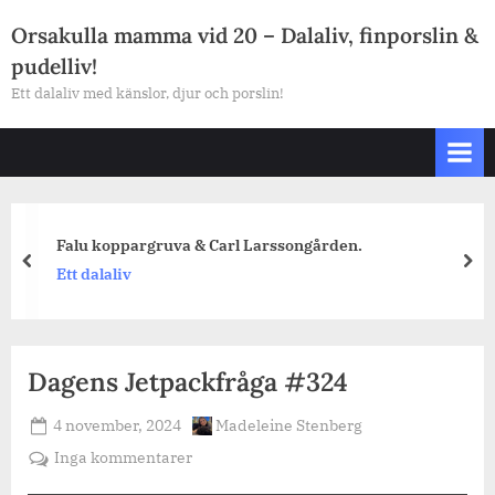
Skip
Orsakulla mamma vid 20 – Dalaliv, finporslin &
to
pudelliv!
content
Ett dalaliv med känslor, djur och porslin!
Falu koppargruva & Carl Larssongården.
prev
nex
Ett dalaliv
Dagens Jetpackfråga #324
Posted
By
4 november, 2024
Madeleine Stenberg
on
till
Inga kommentarer
Dagens