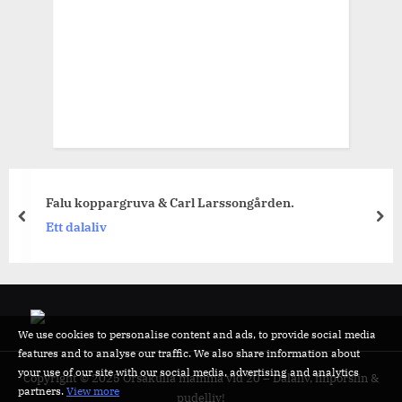
Falu koppargruva & Carl Larssongården.
prev
nex
Ett dalaliv
We use cookies to personalise content and ads, to provide social media
features and to analyse our traffic. We also share information about
your use of our site with our social media, advertising and analytics
Copyright © 2025 Orsakulla mamma vid 20 – Dalaliv, finporslin &
partners.
View more
pudelliv!