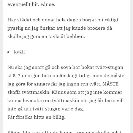
eventuellt hit. Får se.
Har städat och donat hela dagen börjar bli riktigt
pysslig nu jag önskar att jag kunde brodera då
skulle jag göra en tavla åt bebben.
kväll –
Nu ska jag snart gå och sova har bokat tvätt-stugan
kl 5-7 imorgon bitti omänskligt tidigt men de måste
jag göra för annars får jag ingen ren tvätt. MÅSTE
skaffa tvättmaskin! Känns som att jag inte kommer
kunna leva utan en tvättmaskin när jag får barn vill
inte gå ut i tvätt-stugan varje dag.
Får försöka hitta en billig.
Känns lite trist att inte kunna röra mig skulle velat