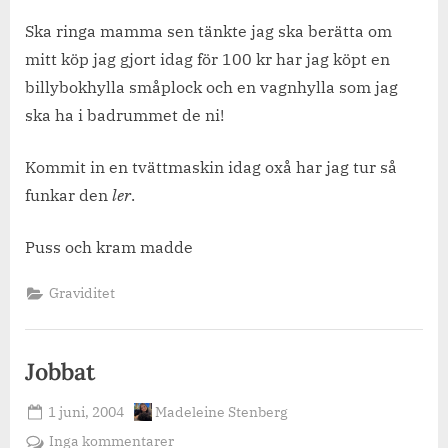
me!
Ska ringa mamma sen tänkte jag ska berätta om
mitt köp jag gjort idag för 100 kr har jag köpt en
billybokhylla småplock och en vagnhylla som jag
ska ha i badrummet de ni!
Kommit in en tvättmaskin idag oxå har jag tur så
funkar den
ler
.
Puss och kram madde
Graviditet
Jobbat
Posted
By
1 juni, 2004
Madeleine Stenberg
on
till
Inga kommentarer