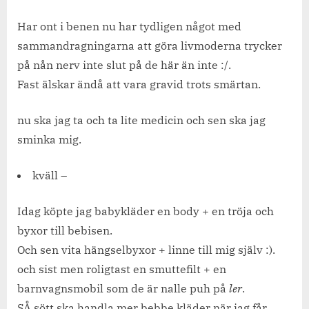
Har ont i benen nu har tydligen något med
sammandragningarna att göra livmoderna trycker
på nån nerv inte slut på de här än inte :/.
Fast älskar ändå att vara gravid trots smärtan.
nu ska jag ta och ta lite medicin och sen ska jag
sminka mig.
kväll –
Idag köpte jag babykläder en body + en tröja och
byxor till bebisen.
Och sen vita hängselbyxor + linne till mig själv :).
och sist men roligtast en smuttefilt + en
barnvagnsmobil som de är nalle puh på
ler
.
SÅ sött ska handla mer bebbe kläder när jag får