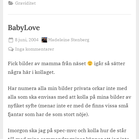
Graviditet
BabyLove
Posted
By
8 juni, 2004
Madeleine Stenberg
on
till
Inga kommentarer
BabyLove
Fick bilder av mamma från näset
igår så sätter
några här i kollaget.
Har numera alla min bilder privata orkar inte med
alla som ska envisas med att kolla på mina bilder av
nyfiket syfte (menar inte er med de finns vissa små
fjantar som har de som stort nöje).
Imorgon ska jag på spec-mvc och kolla hur de står
till med mina sammandragninar känner att jag inte