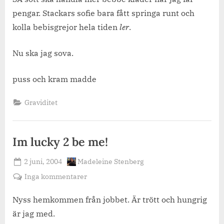
pengar. Stackars sofie bara fått springa runt och
kolla bebisgrejor hela tiden
ler
.
Nu ska jag sova.
puss och kram madde
Graviditet
Im lucky 2 be me!
Posted
By
2 juni, 2004
Madeleine Stenberg
on
till
Inga kommentarer
Im
lucky
Nyss hemkommen från jobbet. Är trött och hungrig
2
är jag med.
be