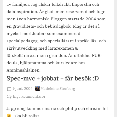
av familjen. Jag älskar folkdräkt, finporslin och
dalainspiration. Är glad, men reserverad och lugn
men även harmonisk. Bloggen startade 2004 som
en graviditets- och bebisdagbok. Idag är det så
mycket mer! Jobbar som examinerad
specialpedagog, och speciallärare i språk, läs- och
skrivutveckling med lärarexamen &
förskollärarexamen i grunden. Är utbildad FUR-
doula, hjälpmamma och kursledare hos
Amningshjälpen.
Spec-mvc + jobbat + får besök :D
Posted
By
9 juni, 2004
Madeleine Stenberg
on
till
Inga kommentarer
Spec-
mvc
Japp idag kommer marie och philip och christin hit
+
. ska bli roligt.