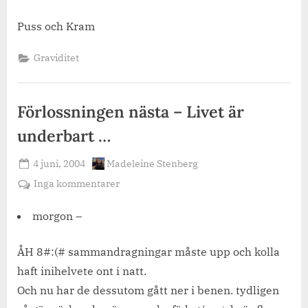
Puss och Kram
Graviditet
Förlossningen nästa – Livet är
underbart …
Posted
By
4 juni, 2004
Madeleine Stenberg
on
till
Inga kommentarer
Förlossningen
nästa
morgon –
–
Livet
ÅH 8#:(# sammandragningar måste upp och kolla
är
haft inihelvete ont i natt.
underbart
Och nu har de dessutom gått ner i benen. tydligen
…