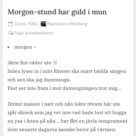
Morgon-stund har guld i mun
Posted
By
5 juni, 2004
Madeleine Stenberg
on
till
Inga kommentarer
Morgon-
stund
morgon –
har
guld
Jätte fint väder ute :)!
i
Solen lyser in i mitt fönster ska snart bädda sängen
mun
och sen ska jag dammsuga.
Fast ser inte fram i mot damsugningen tror mig…
Drömt massor i natt och nån lekte rövare här ute
igår skreck som jag vet inte vad hade lust att hugga
en yxa i foten på nån… har fått en jävla temprament
dom senaste dagarna kanske beror på värmen.