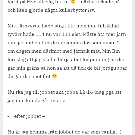
V24
Varit på Mvc allt såg bra ut
. hjärtat tickade på
:D
och liten gjorde några kullerbyttor
ler
.
Mitt järnvärde hade stigit lite men inte tillräkligt
tyvärr hade 114 nu var 111 sist. Måste äta mer järn
inte järntabeletter de är samma dos som innan 2
om dagen men därimot med järnrik mat. Min Bm
föreslog att jag skulle börja äta blodpudding nä där
går min gräns så hon sa att då fick de bli jordgubbar
de går därimot fint
.
Nu ska jag till jobbet ska jobba 12-16 idag pga att
jag inte kunde gå i morse.
efter jobbet –
Nu är jag hemma från jobbet de var som vanligt :).