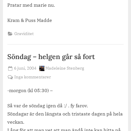
Pratar med marie nu.
Kram & Puss Madde
Graviditet
Söndag – helgen går så fort
Posted
By
6 juni, 2004
Madeleine Stenberg
on
till
Inga kommentarer
Söndag
–
-morgon (kl 05:30) –
helgen
går
Så var de söndag igen då :/ . fy farov.
så
Söndagar är den längsta och tristaste dagen på hela
fort
veckan.
Lång för att man vet att man ändå inte kan hitta på