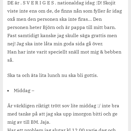
DE är . S V E R I G E S . nationaldag idag :D! Skojit
viste inte ens om de, de finns nån som fyller år idag
oxå men den personen ska inte firas… Den
personen heter Björn och är pappa till mitt barn.
Fast samtidigt kanske jag skulle säga grattis men
nej! Jag ska inte låta min goda sida gå över.
Han har inte varit speciellt snäll mot mig & bebben
så.
Ska ta och äta lita lunch nu ska bli gottis.
Middag –
Är värkligen riktigt trött sov lite middag :/ inte bra
med tanke på att jag ska upp imorgon bitti och ge
mig av till BM. Jaja.
Har ett problem jag slutar kl 12.00 varje dag och