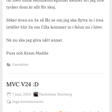
tycker dom är allt för skoj.
Söker även en 3a så får se om jag ska flytta in i trea
istället blir 3a om Cilla kommer in i falun nu i höst.
Nä nu ska jag göra nått annat.
Puss och Kram Madde
Graviditet
MVC V24 :D
Posted
By
7 juni, 2004
Madeleine Stenberg
on
till
Inga kommentarer
MVC