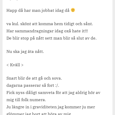
Jobbat
Happ då har man jobbat idag då
va kul. skönt att komma hem tidigt och sånt.
Har sammandragningar idag oxå hate it!!!
De blir stop på nått sett man blir så slut av de.
Nu ska jag äta nått.
< Kväll >
Snart blir de att gå och sova.
dagarna passerar så fort :/.
Fick nyss dåligt samveta för att jag aldrig hör av
mig till folk numera.
Ju längre in i graviditeten jag kommer ju mer
glömmer jag bort att höra av mig.