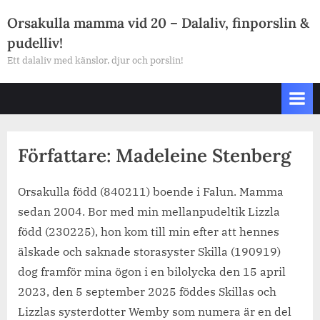
Skip
Orsakulla mamma vid 20 – Dalaliv, finporslin &
to
pudelliv!
content
Ett dalaliv med känslor, djur och porslin!
Författare:
Madeleine Stenberg
Orsakulla född (840211) boende i Falun. Mamma
sedan 2004. Bor med min mellanpudeltik Lizzla
född (230225), hon kom till min efter att hennes
älskade och saknade storasyster Skilla (190919)
dog framför mina ögon i en bilolycka den 15 april
2023, den 5 september 2025 föddes Skillas och
Lizzlas systerdotter Wemby som numera är en del