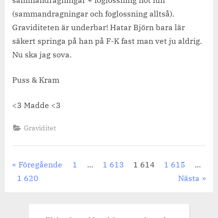
sammandragningar + foglossning not fun
(sammandragningar och foglossning alltså).
Graviditeten är underbar! Hatar Björn bara lär
säkert springa på han på F-K fast man vet ju aldrig.
Nu ska jag sova.
Puss & Kram
<3 Madde <3
Graviditet
Sidnumrering
Föregående
1
…
1 613
1 614
1 615
…
1 620
Nästa
för
inlägg