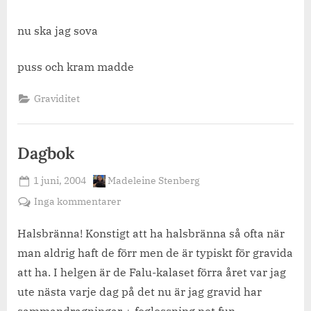
nu ska jag sova
puss och kram madde
Graviditet
Dagbok
Posted
By
1 juni, 2004
Madeleine Stenberg
on
till
Inga kommentarer
Dagbok
Halsbränna! Konstigt att ha halsbränna så ofta när
man aldrig haft de förr men de är typiskt för gravida
att ha. I helgen är de Falu-kalaset förra året var jag
ute nästa varje dag på det nu är jag gravid har