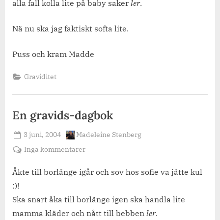
alla fall kolla lite på baby saker
ler
.
Nä nu ska jag faktiskt softa lite.
Puss och kram Madde
Graviditet
En gravids-dagbok
Posted
By
3 juni, 2004
Madeleine Stenberg
on
till
Inga kommentarer
En
gravids-
Åkte till borlänge igår och sov hos sofie va jätte kul
dagbok
:)!
Ska snart åka till borlänge igen ska handla lite
mamma kläder och nått till bebben
ler
.