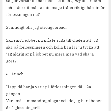
så gör värkar de när man ska föda :/
arg
de är flera
månader dit måste min mage träna riktigt hårt inför
förlossningen nu?
Samtidigt blir jag otroligt oroad.
Ska ringa jobbet nu måste säga till chefen att jag
ska på förlossningen och kolla han lär ju tycka att
jag aldrig är på jobbet nu mera man vad ska ja
göra?!
Lunch –
Happ då har ja varit på förlossningen då… 2a
gången.
Var små sammandragningar och de jag har i benen
är foglossningar!!!