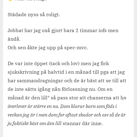
jobbat
+
Städade nyss så roligt.
får
besök
Jobbat har jag oxå gjort bara 2 timmar iofs men
:D
ändå.
Och sen åkte jag upp på spec-mvc.
De var inte öppet (tack och lov) men jag fick
sjukskrivning på halvtid i en månad till pga att jag
har sammandragningar och de är bäst att se till att
de inte sätts igång nån förlossning nu. Om en
månad är den lill* så pass stor att chanserna att h
n
överlever är större en nu. Dom klarar barn som föds i
veckan jag är i men dom for oftast skador och osv så de är
ju faktiskt bäst om den lill
stannar där inne.