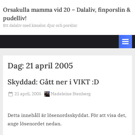
Skip
Orsakulla mamma vid 20 – Dalaliv, finporslin &
to
pudelliv!
content
Ett dalaliv med känslor, djur och porslin!
Dag:
21 april 2005
Skyddad: Gått ner i VIKT :D
Posted
By
21 april, 2005
Madeleine Stenberg
on
Detta innehåll är lösenordsskyddat. För att visa det,
ange lösenordet nedan.