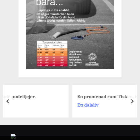
jer.
En promenad runt Tisken, en fredag i augu
prev
nex
Ett dalaliv