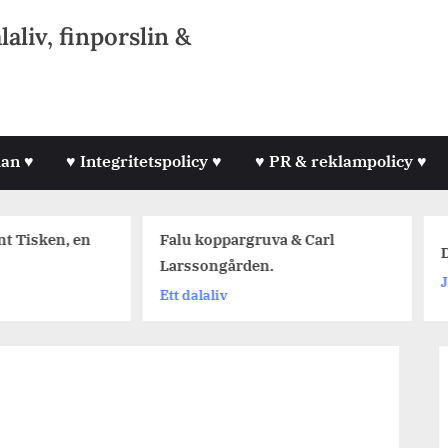
liv, finporslin &
lan ♥
♥ Integritetspolicy ♥
♥ PR & reklampolicy ♥
Falu koppargruva & Carl
Dagens Jetpackfr
Larssongården.
Jetpackfråga
Ett dalaliv