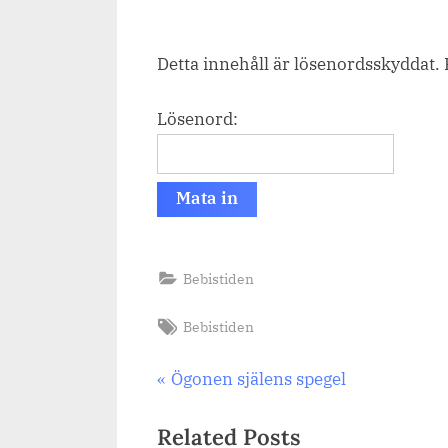
on
Detta innehåll är lösenordsskyddat. 
Lösenord:
Bebistiden
Tags:
Bebistiden
Inläggsnavigering
Previous
Ögonen själens spegel
Post:
Related Posts