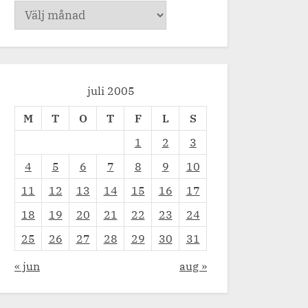
Arkiv
HJÄRTANS dag (dop bilder)
BVC (Efter)
tiden
Bebistiden
juli 2005
M
T
O
T
F
L
S
1
2
3
4
5
6
7
8
9
10
11
12
13
14
15
16
17
18
19
20
21
22
23
24
25
26
27
28
29
30
31
« jun
aug »