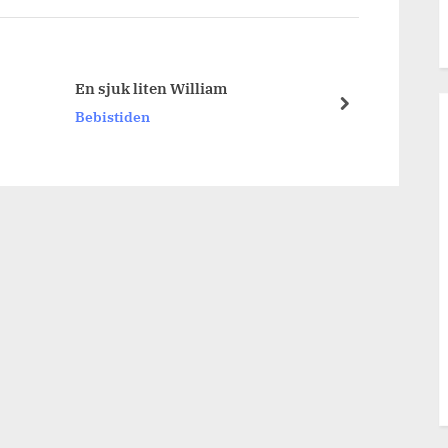
En sjuk liten William
alla 
next
Bebistiden
Bebis