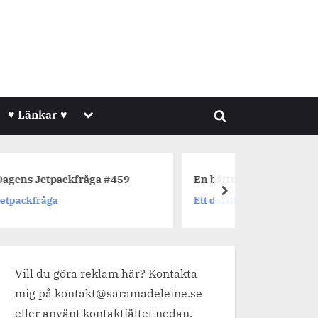
Toggle
♥ Länkar ♥
Toggle
sub-
menu
search
form
åga #459
En båttur på Runn
Da
next
Ett dalaliv
Je
Vill du göra reklam här? Kontakta
mig på kontakt@saramadeleine.se
eller använt kontaktfältet nedan.