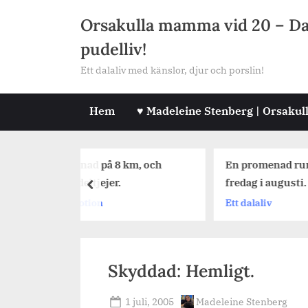
Skip
Orsakulla mamma vid 20 – Dala
to
pudelliv!
content
Ett dalaliv med känslor, djur och porslin!
Hem
♥ Madeleine Stenberg | Orsakul
d på 8 km, och
En promenad runt Tisken, en
ltjejer.
fredag i augusti.
prev
tion
Ett dalaliv
Skyddad: Hemligt.
Posted
By
1 juli, 2005
Madeleine Stenberg