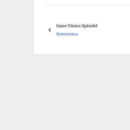
Imse Vimse Spindel
prev
Bebistiden