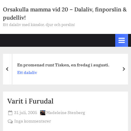
Skip
Orsakulla mamma vid 20 – Dalaliv, finporslin &
to
pudelliv!
content
Ett dalaliv med känslor, djur och porslin!
En promenad runt Tisken, en fredag i augusti.
prev
nex
Ett dalaliv
Varit i Furudal
Posted
By
31 juli, 2005
Madeleine Stenberg
on
till
Inga kommentarer
Varit