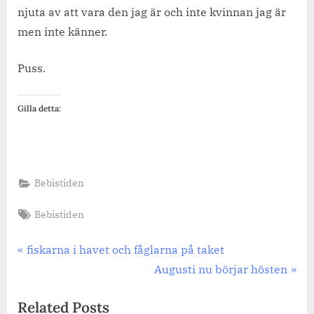
njuta av att vara den jag är och inte kvinnan jag är
men inte känner.
Puss.
Gilla detta:
Bebistiden
Tags:
Bebistiden
Inläggsnavigering
Previous
fiskarna i havet och fåglarna på taket
Post:
Next
Augusti nu börjar hösten
Post:
Related Posts