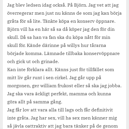
Jag blev ledsen idag också. På Björn. Jag vet att jag
överregerar men just nu känns de som jag kan börja
gråta för så lite. Tänkte köpa en konserv öppnare.
Björn vill ha en här så sa då köper jag den för din
skull. Då sa han va fan ska du köpa nått för min
skull för. Kände därinne på willys hur tårarna
började komma. Lämnade tillbaka konservöppnare
och gick ut och grinade.
Kan inte förklara allt. Känns just för tillfället som
mitt liv går runt i sen cirkel. Jag går upp på
morgonen, ger william frukost eller så ska jag jobba.
Jag ska vara äckligt perfekt, mamma och kunna
göra allt på samma gång.
Jag får lov att vara alla till lags och får definitivit
inte gråta. Jag har sex, vill ha sex men känner mig
så jävla oattraktiv att jag bara tänker på de genom