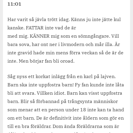
i
11:O1
Furudal
Har varit så jävla trött idag. Känns ju inte jätte kul
kanske. FATTAR inte vad de är
med mig. KÄNNER mig som en sömngångare. Vill
bara sova, har ont ner i livmodern och mår illa. Är
inte gravid hade min mens förra veckan så de är de
inte. Men börjar fan bli oroad.
Såg nyss ett korkat inlägg från en karl på lajven.
Barn ska inte uppfostra barn! Fy fan kunde inte låta
bli att svara. Villken idiot. Barn kan visst uppfostra
barn. Blir så förbannad på trångsynta människor
som menar att en person under 18 inte kan ta hand
om ett barn. De är definitivit inte åldern som gör en
till en bra föräldrar. Dom ända föräldrarna som är