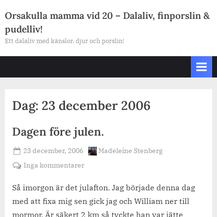
Skip
Orsakulla mamma vid 20 – Dalaliv, finporslin &
to
pudelliv!
content
Ett dalaliv med känslor, djur och porslin!
Dag:
23 december 2006
Dagen före julen.
Posted
By
23 december, 2006
Madeleine Stenberg
on
till
Inga kommentarer
Dagen
före
Så imorgon är det julafton. Jag började denna dag
julen.
med att fixa mig sen gick jag och William ner till
mormor. Är säkert 2 km så tyckte han var jätte