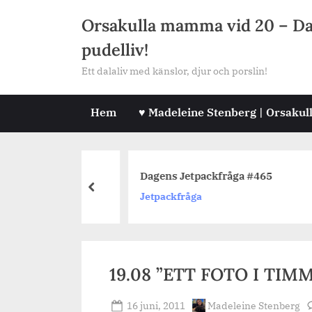
Skip
Orsakulla mamma vid 20 – Dala
to
pudelliv!
content
Ett dalaliv med känslor, djur och porslin!
Hem
♥ Madeleine Stenberg | Orsakul
fråga #462
Dagens Jetpackfråga #465
prev
Jetpackfråga
19.08 ”ETT FOTO I TIMM
Posted
By
16 juni, 2011
Madeleine Stenberg