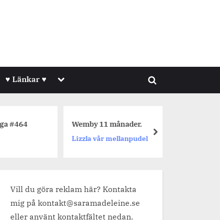
Toggle
♥ Länkar ♥
Toggle
sub-
menu
search
form
464
Wemby 11 månader.
Dagens 
next
Lizzla vår mellanpudel
Jetpack
Vill du göra reklam här? Kontakta
mig på kontakt@saramadeleine.se
eller använt kontaktfältet nedan.