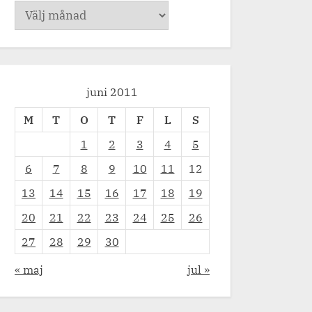
Arkiv
juni 2011
M
T
O
T
F
L
S
1
2
3
4
5
6
7
8
9
10
11
12
 på tåget: Dagens utsikt.
Bloggstaffeten 2026
ions & Answers
Questions & Answers
13
14
15
16
17
18
19
20
21
22
23
24
25
26
27
28
29
30
« maj
jul »