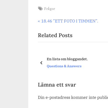
Tags:
Frågor
Inläggsnavigering
Previous
18.46 ”ETT FOTO I TIMMEN”.
Post:
Related Posts
.
En lista om bloggandet.
prev
rs
Questions & Answers
Lämna ett svar
Din e-postadress kommer inte publi