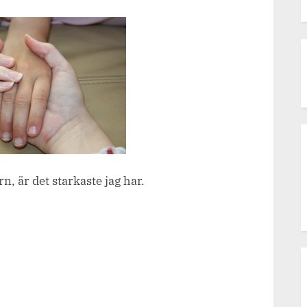
19.08
”ETT
FOTO
I
TIMMEN”.
rn, är det starkaste jag har.