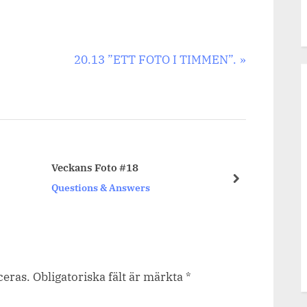
Next
20.13 ”ETT FOTO I TIMMEN”.
Post:
Veckans Foto #18
Hoppar
next
Questions & Answers
Quest
ceras.
Obligatoriska fält är märkta
*