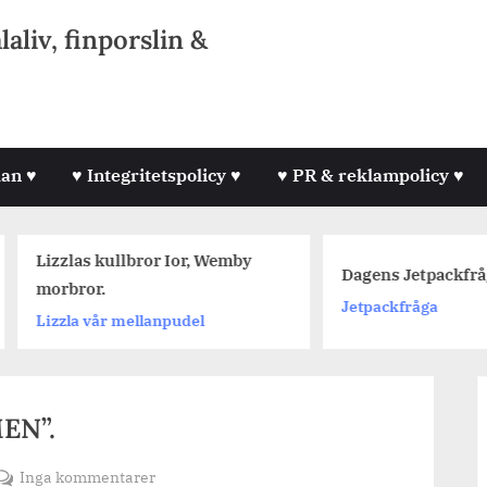
liv, finporslin &
lan ♥
♥ Integritetspolicy ♥
♥ PR & reklampolicy ♥
Lizzlas kullbror Ior, Wemby
Dagens Jetpackfråga #
morbror.
Jetpackfråga
Lizzla vår mellanpudel
EN”.
till
Inga kommentarer