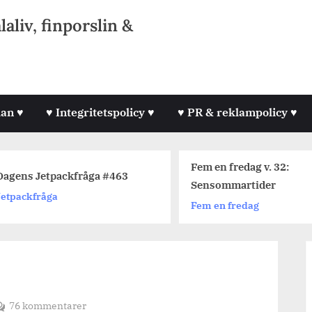
liv, finporslin &
lan ♥
♥ Integritetspolicy ♥
♥ PR & reklampolicy ♥
Fem en fredag v. 32:
agens Jetpackfråga #463
Sensommartider
etpackfråga
Fem en fredag
till
76 kommentarer