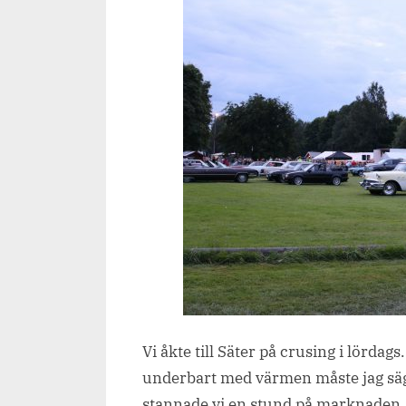
Vi åkte till Säter på crusing i lördags
underbart med värmen måste jag säg
stannade vi en stund på marknaden. Ja