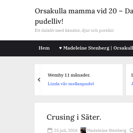
Skip
Orsakulla mamma vid 20 – Dala
to
pudelliv!
content
Ett dalaliv med känslor, djur och porslin!
Hem
♥ Madeleine Stenberg | Orsakul
råga #464
Wemby 11 månader.
D
prev
Lizzla vår mellanpudel
J
Crusing i Säter.
Posted
By
25 juli, 2016
Madeleine Stenberg