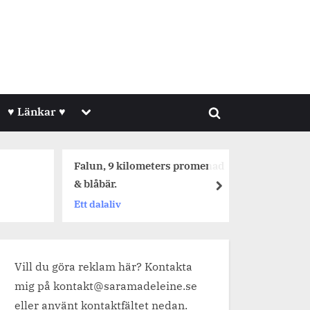
Toggle
♥ Länkar ♥
Toggle
sub-
menu
search
form
Falun, 9 kilometers promenad
Dagens 
& blåbär.
next
Jetpackf
Ett dalaliv
Vill du göra reklam här? Kontakta
mig på kontakt@saramadeleine.se
eller använt kontaktfältet nedan.