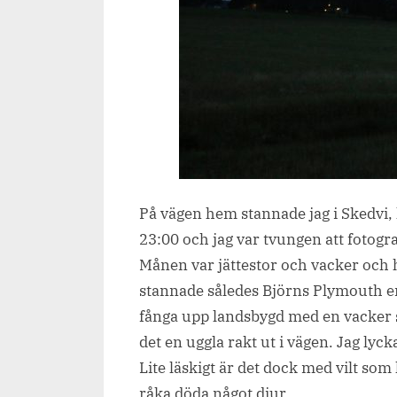
På vägen hem stannade jag i Skedvi,
23:00 och jag var tvungen att fotogra
Månen var jättestor och vacker och hi
stannade således Björns Plymouth en
fånga upp landsbygd med en vacker 
det en uggla rakt ut i vägen. Jag lyc
Lite läskigt är det dock med vilt som
råka döda något djur.