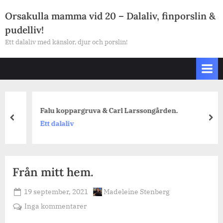
Skip
Orsakulla mamma vid 20 – Dalaliv, finporslin &
to
pudelliv!
content
Ett dalaliv med känslor, djur och porslin!
Falu koppargruva & Carl Larssongården.
prev
nex
Ett dalaliv
Från mitt hem.
Posted
By
19 september, 2021
Madeleine Stenberg
on
till
Inga kommentarer
Från