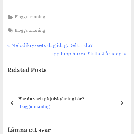
Bloggutmaning
Tags:
Bloggutmaning
Inläggsnavigering
Previous
Melodikryssets dag idag. Deltar du?
Post:
Next
Hipp hipp hurra! Skilla 2 år idag!
Post:
Related Posts
Har du varit på julskyltning i år?
prev
next
Bloggutmaning
Lämna ett svar