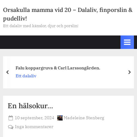
Skip
Orsakulla mamma vid 20 – Dalaliv, finporslin &
to
pudelliv!
content
Ett dalaliv med känslor, djur och porslin!
Falu koppargruva & Carl Larssongården.
prev
nex
Ett dalaliv
En hälsokur…
Posted
By
10 september, 2024
Madeleine Stenberg
on
till
Inga kommentarer
En