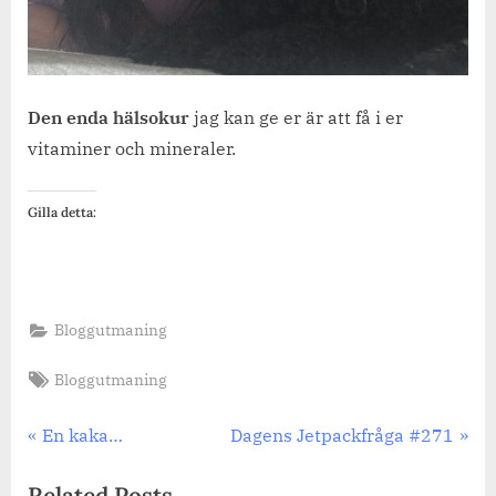
Den enda hälsokur
jag kan ge er är att få i er
vitaminer och mineraler.
Gilla detta:
Bloggutmaning
Tags:
Bloggutmaning
Inläggsnavigering
Previous
Next
En kaka…
Dagens Jetpackfråga #271
Post:
Post:
Related Posts