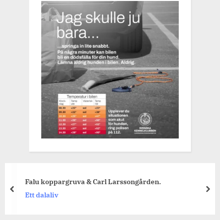
Falu koppargruva & Carl Larssongården.
prev
nex
Ett dalaliv