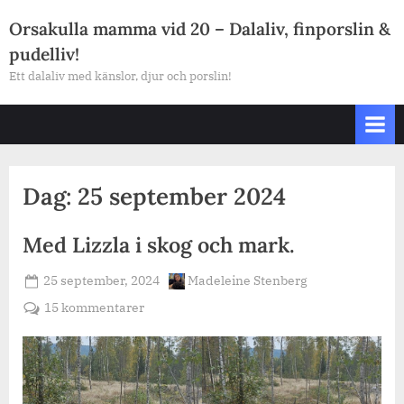
Skip
Orsakulla mamma vid 20 – Dalaliv, finporslin &
to
pudelliv!
content
Ett dalaliv med känslor, djur och porslin!
Dag:
25 september 2024
Med Lizzla i skog och mark.
Posted
By
25 september, 2024
Madeleine Stenberg
on
till
15 kommentarer
Med
Lizzla
i
skog