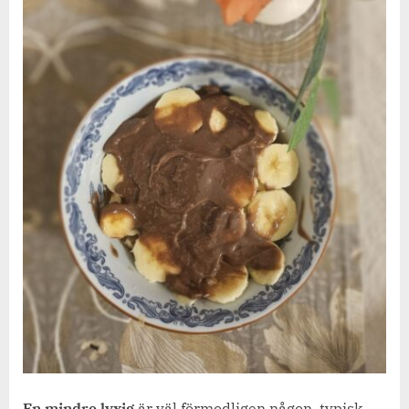
En mindre lyxig
är väl förmodligen någon typisk