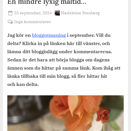
En mindre lyxig måltid…
Posted
By
25 september, 2024
Madeleine Stenberg
on
till
Inga kommentarer
En
mindre
Jag kör en
bloggutmaning
i september. Vill du
lyxig
delta? Klicka in på länken här till vänster, och
måltid…
lämna ditt blogginlägg under kommentarerna.
Sedan är det bara att börja blogga om dagens
ämnen som du hittar på samma länk. Kom ihåg att
länka tillbaka till min blogg, så fler hittar
hit
och
kan
delta.