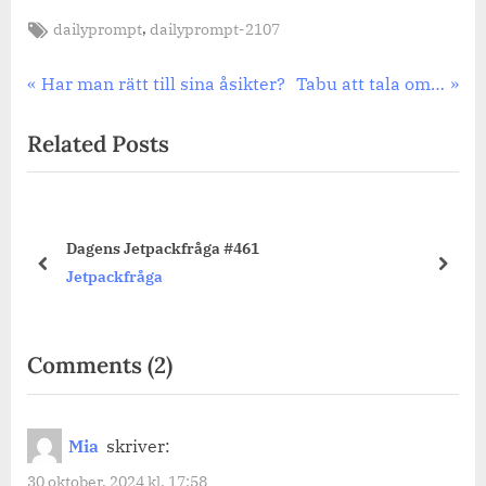
Tags:
,
dailyprompt
dailyprompt-2107
Inläggsnavigering
Previous
Next
Har man rätt till sina åsikter?
Tabu att tala om…
Post:
Post:
Related Posts
Dagens Jetpackfråga #461
prev
next
Jetpackfråga
on
Comments
(2)
“Dagens
Jetpackfråga
Mia
skriver:
#319”
30 oktober, 2024 kl. 17:58