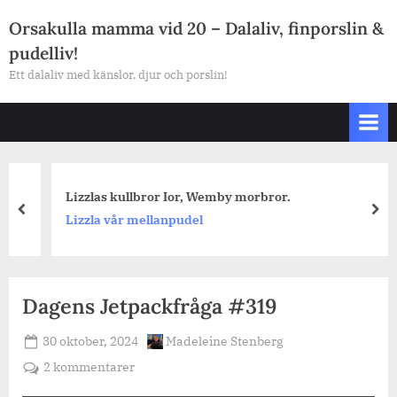
Skip
Orsakulla mamma vid 20 – Dalaliv, finporslin &
to
pudelliv!
content
Ett dalaliv med känslor, djur och porslin!
Lizzlas kullbror Ior, Wemby morbror.
prev
nex
Lizzla vår mellanpudel
Dagens Jetpackfråga #319
Posted
By
30 oktober, 2024
Madeleine Stenberg
on
till
2 kommentarer
Dagens