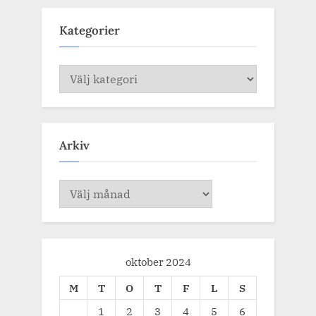
Kategorier
Kategorier
Arkiv
Arkiv
oktober 2024
M
T
O
T
F
L
S
1
2
3
4
5
6