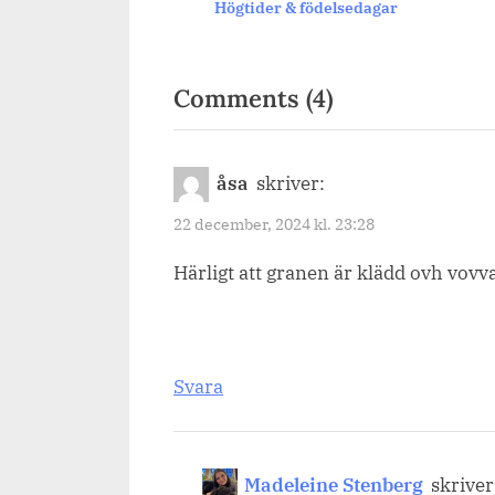
Högtider & födelsedagar
dagar
on
Comments
(4)
“Julgranen
2024,
åsa
skriver:
och
22 december, 2024 kl. 23:28
Lizzla
Härligt att granen är klädd ovh vovva
julfixad.”
Svara
Madeleine Stenberg
skriver