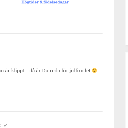
Högtider & födelsedagar
Fika &
n är klippt… då är Du redo för julfiradet
: