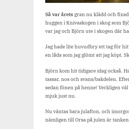
Så var årets
gran nu klädd och fixad 
huggen i Knivaskogen i skog som Bj
var jag och Björn ute i skogen där h
Jag hade lite huvudbry ett tag för hitta
en låda som jag glömt att jag köpt. Skö
Björn kom hit tidigare idag också. Ha
tassar, nos och svans/bakdelen. Efte
sedan fönen på henne! Verkligen väl
mjuk just nu.
Nu väntas bara julafton, och imorgon 
nämligen till Orsa på julen är tanken