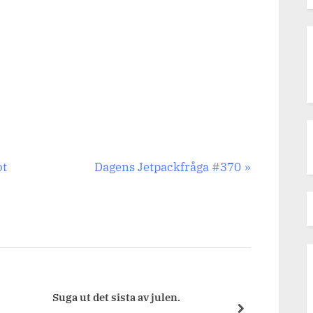
Next
ot
Dagens Jetpackfråga #370
Post:
Suga ut det sista av julen.
Julaf
next