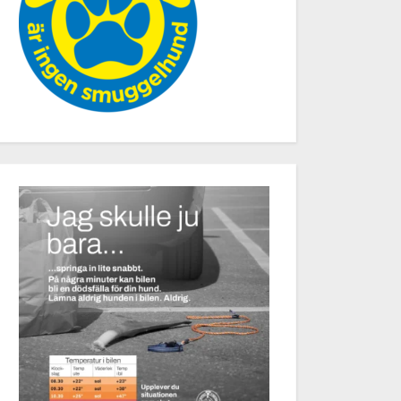
 måltider
Högtider & födelsedaga