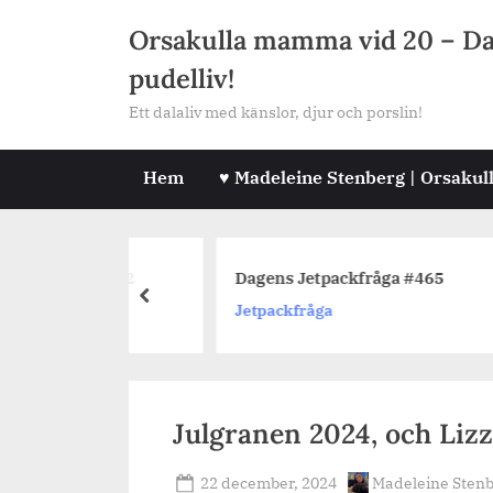
Skip
Orsakulla mamma vid 20 – Dala
to
pudelliv!
content
Ett dalaliv med känslor, djur och porslin!
Hem
♥ Madeleine Stenberg | Orsakul
L
råga #462
Dagens Jetpackfråga #465
m
prev
Jetpackfråga
L
Julgranen 2024, och Lizzl
Posted
By
22 december, 2024
Madeleine Sten