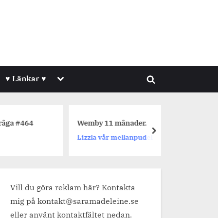
Toggle
♥ Länkar ♥
Toggle
sub-
menu
search
form
64
Wemby 11 månader.
Dagens 
next
Lizzla vår mellanpudel
Jetpackf
Vill du göra reklam här? Kontakta
mig på kontakt@saramadeleine.se
eller använt kontaktfältet nedan.