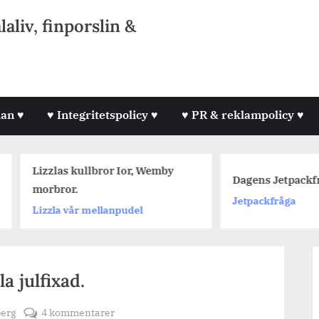
liv, finporslin &
lan ♥
♥ Integritetspolicy ♥
♥ PR & reklampolicy ♥
izzlas kullbror Ior, Wemby
Dagens Jetpackfråga #4
orbror.
Jetpackfråga
izzla vår mellanpudel
a julfixad.
till
berg
4 kommentarer