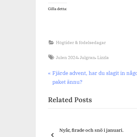
Gilla detta:
Högtider & födelsedagar
Tags:
,
,
Julen 2024
Julgran
Lizzla
Inläggsnavigering
Previous
Fjärde advent, har du slagit in någ
Post:
paket ännu?
Related Posts
ething new. Idag
Nyår, firade och snö i januari.
prev