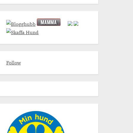
Follow
ton och juldagen 2025
Kalas och nationaldag