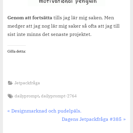
Genom att fortsätta
tills jag lär mig saken. Men
medger att jag nog lär mig saker så ofta att jag till
sist inte minns det senaste projektet.
Gilla detta:
Jetpackfråga
Tags:
,
dailyprompt
dailyprompt-2764
Inläggsnavigering
Previous
Designmarknad och pudelpäls.
Post:
Next
Dagens Jetpackfråga #385
Post: