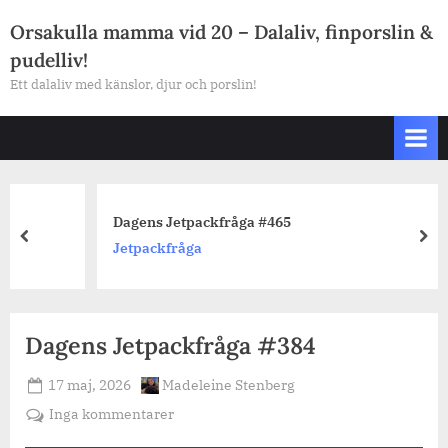
Skip
Orsakulla mamma vid 20 – Dalaliv, finporslin &
to
pudelliv!
content
Ett dalaliv med känslor, djur och porslin!
Dagens Jetpackfråga #465
prev
nex
Jetpackfråga
Dagens Jetpackfråga #384
Posted
By
17 maj, 2026
Madeleine Stenberg
on
till
Inga kommentarer
Dagens