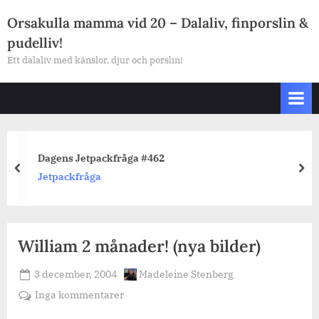
Skip
Orsakulla mamma vid 20 – Dalaliv, finporslin &
to
pudelliv!
content
Ett dalaliv med känslor, djur och porslin!
Dagens Jetpackfråga #462
prev
nex
Jetpackfråga
William 2 månader! (nya bilder)
Posted
By
3 december, 2004
Madeleine Stenberg
on
till
Inga kommentarer
William