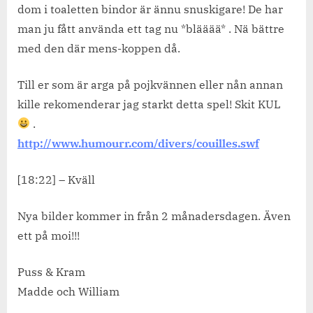
dom i toaletten bindor är ännu snuskigare! De har
man ju fått använda ett tag nu *blääää* . Nä bättre
med den där mens-koppen då.
Till er som är arga på pojkvännen eller nån annan
kille rekomenderar jag starkt detta spel! Skit KUL
.
http://www.humourr.com/divers/couilles.swf
[18:22] – Kväll
Nya bilder kommer in från 2 månadersdagen. Även
ett på moi!!!
Puss & Kram
Madde och William