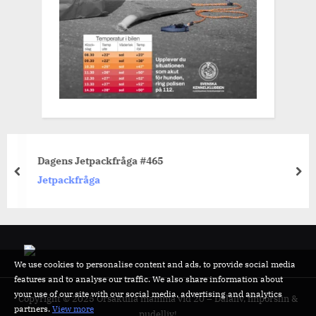
Dagens Jetpackfråga #465
prev
nex
Jetpackfråga
We use cookies to personalise content and ads, to provide social media
features and to analyse our traffic. We also share information about
your use of our site with our social media, advertising and analytics
Copyright © 2025 Orsakulla mamma vid 20 – Dalaliv, finporslin &
partners.
View more
pudelliv!