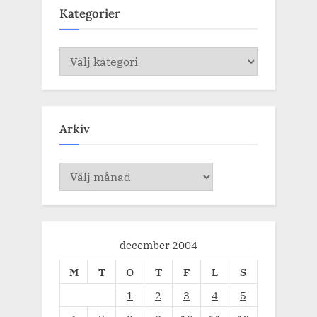
Kategorier
Kategorier
Arkiv
Arkiv
december 2004
M
T
O
T
F
L
S
1
2
3
4
5