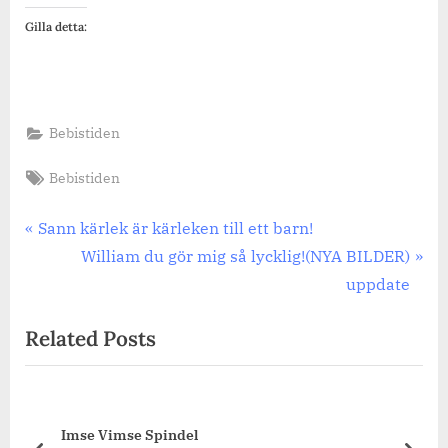
Gilla detta:
Bebistiden
Tags:
Bebistiden
Inläggsnavigering
Previous
Sann kärlek är kärleken till ett barn!
Post:
Next
William du gör mig så lycklig!(NYA BILDER)
Post:
uppdate
Related Posts
Imse Vimse Spindel