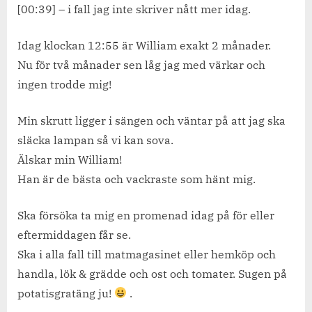
2
[00:39] – i fall jag inte skriver nått mer idag.
månader!
(nya
Idag klockan 12:55 är William exakt 2 månader.
bilder)
Nu för två månader sen låg jag med värkar och
ingen trodde mig!
Min skrutt ligger i sängen och väntar på att jag ska
släcka lampan så vi kan sova.
Älskar min William!
Han är de bästa och vackraste som hänt mig.
Ska försöka ta mig en promenad idag på för eller
eftermiddagen får se.
Ska i alla fall till matmagasinet eller hemköp och
handla, lök & grädde och ost och tomater. Sugen på
potatisgratäng ju!
.