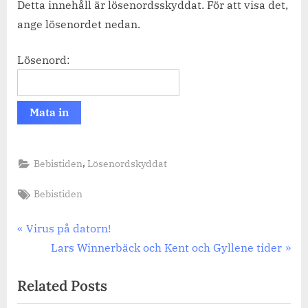
Detta innehåll är lösenordsskyddat. För att visa det,
ange lösenordet nedan.
Lösenord:
,
Bebistiden
Lösenordskyddat
Tags:
Bebistiden
Inläggsnavigering
Previous
Virus på datorn!
Post:
Next
Lars Winnerbäck och Kent och Gyllene tider
Post:
Related Posts