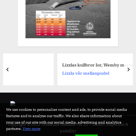
Lizzlas kullbror Ior, Wemby morbror.
prev
nex
Lizzla vår mellanpudel
We use cookies to personalise content and ads, to provide social media
features and to analyse our traffic. We also share information about
your use of our site with our social media, advertising and analytics
Copyright © 2025 Orsakulla mamma vid 20 – Dalaliv, finporslin &
partners.
View more
pudelliv!