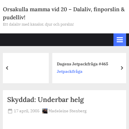
Skip
Orsakulla mamma vid 20 – Dalaliv, finporslin &
to
pudelliv!
content
Ett dalaliv med känslor, djur och porslin!
Dagens Jetpackfråga #465
prev
nex
Jetpackfråga
Skyddad: Underbar helg
Posted
By
17 april, 2005
Madeleine Stenberg
on