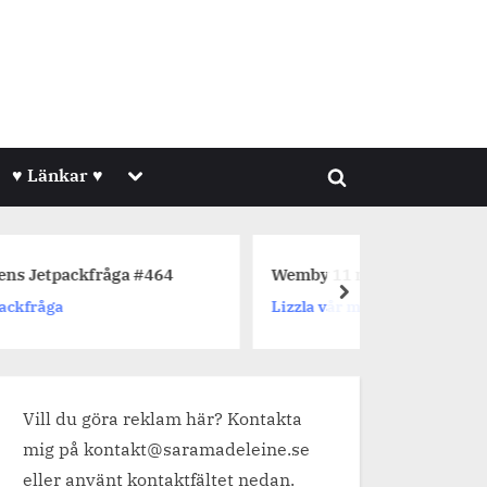
Toggle
♥ Länkar ♥
Toggle
sub-
menu
search
form
a #464
Wemby 11 månader.
Dage
next
Lizzla vår mellanpudel
Jetp
Vill du göra reklam här? Kontakta
mig på kontakt@saramadeleine.se
eller använt kontaktfältet nedan.