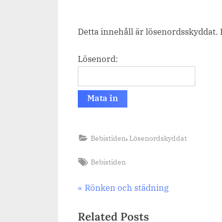
on
Detta innehåll är lösenordsskyddat. 
Lösenord:
,
Bebistiden
Lösenordskyddat
Tags:
Bebistiden
Inläggsnavigering
Previous
Rönken och städning
Post:
Related Posts