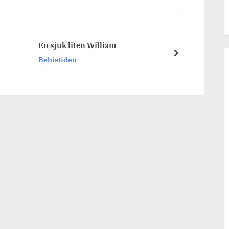
En sjuk liten William
alla 
next
Bebistiden
Bebis