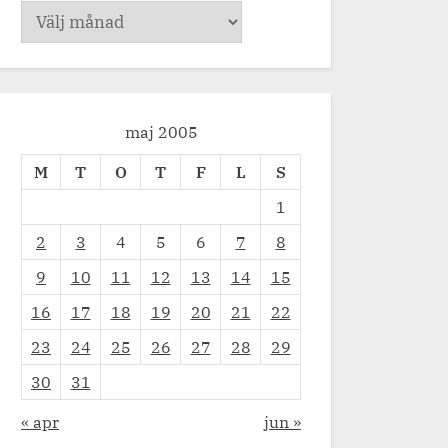
Arkiv
HJÄRTANS dag (dop bilder)
BVC (Efter)
tiden
Bebistiden
maj 2005
M
T
O
T
F
L
S
1
2
3
4
5
6
7
8
9
10
11
12
13
14
15
16
17
18
19
20
21
22
23
24
25
26
27
28
29
30
31
« apr
jun »