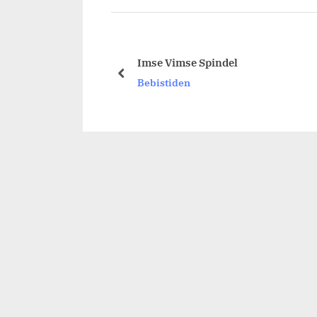
Imse Vimse Spindel
prev
Bebistiden