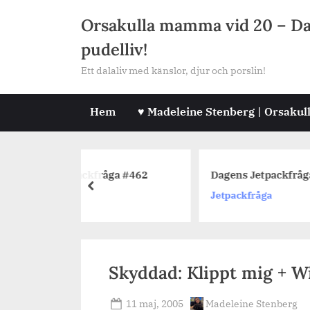
Skip
Orsakulla mamma vid 20 – Dala
to
pudelliv!
content
Ett dalaliv med känslor, djur och porslin!
Hem
♥ Madeleine Stenberg | Orsakul
ackfråga #462
Dagens Jetpackfråga #465
prev
Jetpackfråga
Skyddad: Klippt mig + Wil
Posted
By
11 maj, 2005
Madeleine Stenberg