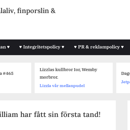
liv, finporslin &
lan ♥
♥ Integritetspolicy ♥
♥ PR & reklampolicy ♥
Lizzlas kullbror Ior, Wemby
Dagens Jetpackfråg
morbror.
Jetpackfråga
Lizzla vår mellanpudel
liam har fått sin första tand!