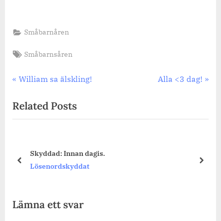
Småbarnåren
Tags:
Småbarnsåren
Inläggsnavigering
Previous
Next
William sa älskling!
Alla <3 dag!
Post:
Post:
Related Posts
Skyddad: Innan dagis.
prev
next
Lösenordskyddat
Lämna ett svar