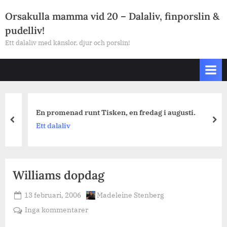
Skip
Orsakulla mamma vid 20 – Dalaliv, finporslin &
to
pudelliv!
content
Ett dalaliv med känslor, djur och porslin!
En promenad runt Tisken, en fredag i augusti.
prev
nex
Ett dalaliv
Williams dopdag
Posted
By
13 februari, 2006
Madeleine Stenberg
on
till
Inga kommentarer
Williams