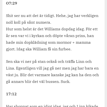
dopdag
O7:29
Shit ser nu att det är tidigt. Hehe, jag har verkligen
noll koll på sånt numera.
Hur som helst är det Williams dopdag idag. För ett
år sen var vi i kyrkan och döpte våran prins, han
hade min dopklädning som mormor + mamma
gjort. Idag ska William få sin furbee.
Sen ska vi ner på stan också och träffa Linn och
Lina. Egentligen vill jag gå ner men jag har bara en
väst ju. Blir det varmare kanske jag kan ha den och
gå annars blir det väl bussen. Suck.
17:12
Har shoppat som en idiot idag, jag och Linn kikade