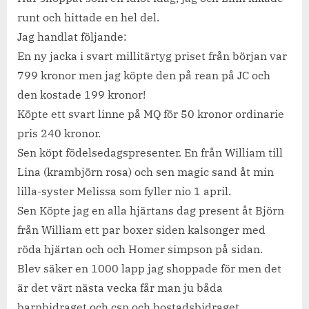
runt och hittade en hel del.
Jag handlat följande:
En ny jacka i svart millitärtyg priset från början var
799 kronor men jag köpte den på rean på JC och
den kostade 199 kronor!
Köpte ett svart linne på MQ för 50 kronor ordinarie
pris 240 kronor.
Sen köpt födelsedagspresenter. En från William till
Lina (krambjörn rosa) och sen magic sand åt min
lilla-syster Melissa som fyller nio 1 april.
Sen Köpte jag en alla hjärtans dag present åt Björn
från William ett par boxer siden kalsonger med
röda hjärtan och och Homer simpson på sidan.
Blev säker en 1000 lapp jag shoppade för men det
är det värt nästa vecka får man ju båda
barnbidraget och csn och bostadsbidraget.