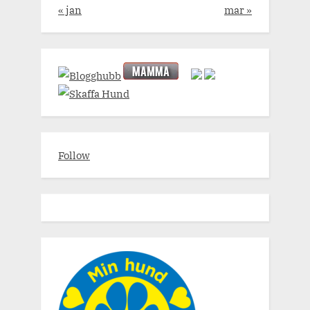
« jan
mar »
Follow