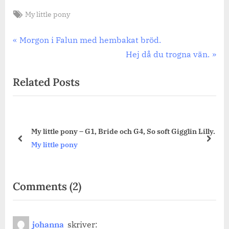
Tags:
My little pony
Inläggsnavigering
Previous
Morgon i Falun med hembakat bröd.
Post:
Next
Hej då du trogna vän.
Post:
Related Posts
My little pony – G1, Bride och G4, So soft Gigglin Lilly.
prev
next
My little pony
on
Comments
(2)
“Ett
halvt
johanna
skriver: