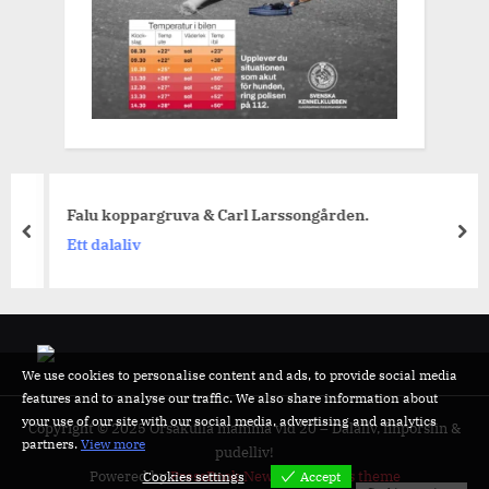
Falu koppargruva & Carl Larssongården.
prev
nex
Ett dalaliv
We use cookies to personalise content and ads, to provide social media
features and to analyse our traffic. We also share information about
your use of our site with our social media, advertising and analytics
Copyright © 2025 Orsakulla mamma vid 20 – Dalaliv, finporslin &
partners.
View more
pudelliv!
Powered by
PressBook News WordPress theme
Cookies settings
Accept