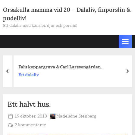
Skip
Orsakulla mamma vid 20 – Dalaliv, finporslin &
to
pudelliv!
content
Ett dalaliv med känslor, djur och porslin!
Falu koppargruva & Carl Larssongården.
prev
nex
Ett dalaliv
Ett halvt hus.
Posted
By
19 oktober, 2013
Madeleine Stenberg
on
till
2 kommentarer
Ett