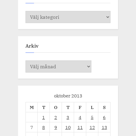
Kategorier
Arkiv
Arkiv
oktober 2013
M
T
O
T
F
L
S
1
2
3
4
5
6
7
8
9
10
11
12
13