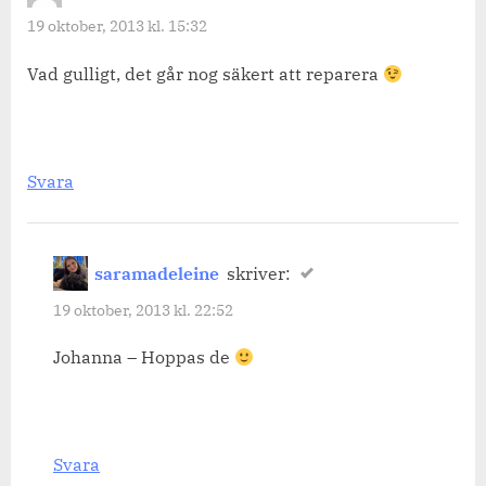
hus.”
19 oktober, 2013 kl. 15:32
Vad gulligt, det går nog säkert att reparera
Svara
saramadeleine
skriver:
19 oktober, 2013 kl. 22:52
Johanna – Hoppas de
Svara