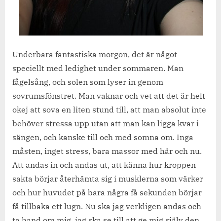
Underbara fantastiska morgon, det är något
speciellt med ledighet under sommaren. Man
fågelsång, och solen som lyser in genom
sovrumsfönstret. Man vaknar och vet att det är helt
okej att sova en liten stund till, att man absolut inte
behöver stressa upp utan att man kan ligga kvar i
sängen, och kanske till och med somna om. Inga
måsten, inget stress, bara massor med här och nu.
Att andas in och andas ut, att känna hur kroppen
sakta börjar återhämta sig i musklerna som värker
och hur huvudet på bara några få sekunden börjar
få tillbaka ett lugn. Nu ska jag verkligen andas och
ta hand om mig, jag ska se till att ge mig själv den