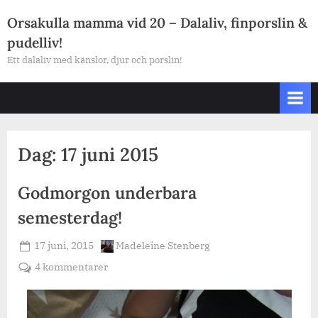
Skip
Orsakulla mamma vid 20 – Dalaliv, finporslin &
to
pudelliv!
content
Ett dalaliv med känslor, djur och porslin!
Dag:
17 juni 2015
Godmorgon underbara
semesterdag!
Posted
By
17 juni, 2015
Madeleine Stenberg
on
till
4 kommentarer
Godmorgon
underbara
semesterdag!