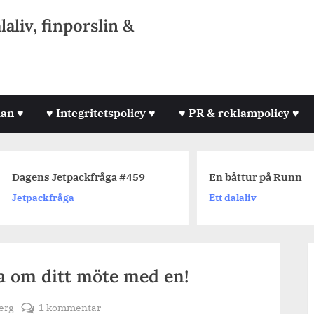
liv, finporslin &
lan ♥
♥ Integritetspolicy ♥
♥ PR & reklampolicy ♥
agens Jetpackfråga #459
En båttur på Runn
etpackfråga
Ett dalaliv
ta om ditt möte med en!
till
erg
1 kommentar