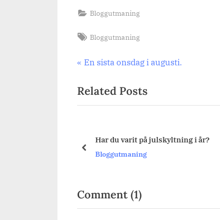
Bloggutmaning
Tags:
Bloggutmaning
Inläggsnavigering
Previous
En sista onsdag i augusti.
Post:
Related Posts
 någon lucia?
Har du varit på julskyltning i år?
prev
Bloggutmaning
on
Comment
(1)
“Flourtantens