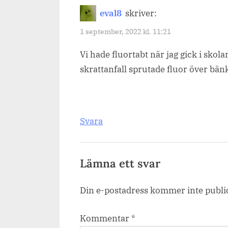
dag,
eval8
skriver:
berätta
1 september, 2022 kl. 11:21
om
Vi hade fluortabt när jag gick i skol
ditt
skrattanfall sprutade fluor över bä
möte
med
en!”
Svara
Lämna ett svar
Din e-postadress kommer inte publi
Kommentar
*