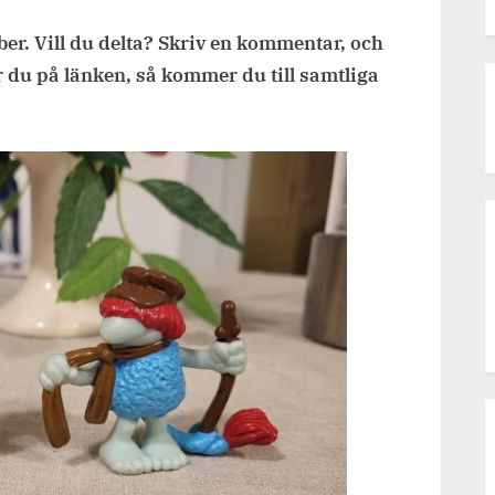
Flourtantens
ber. Vill du delta? Skriv en kommentar, och
dag,
berätta
 du på länken, så kommer du till samtliga
om
ditt
möte
med
en!