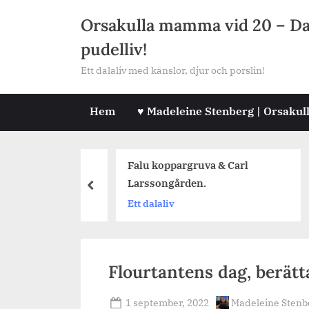
Skip
Orsakulla mamma vid 20 – Dala
to
pudelliv!
content
Ett dalaliv med känslor, djur och porslin!
Hem
♥ Madeleine Stenberg | Orsakul
t Tisken, en
Falu koppargruva & Carl
D
Larssongården.
prev
J
Ett dalaliv
Flourtantens dag, berät
Posted
By
1 september, 2022
Madeleine Stenb