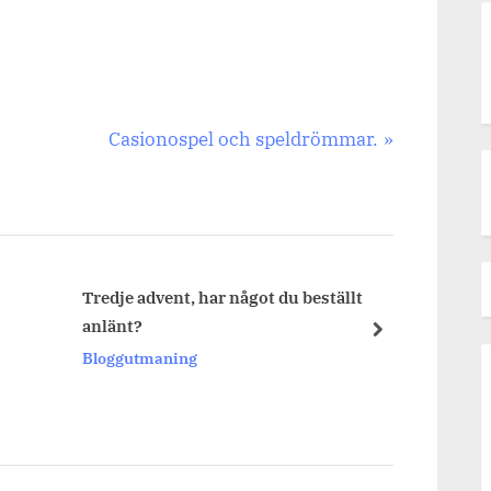
Next
Casionospel och speldrömmar.
Post:
Tredje advent, har något du beställt
Köper 
anlänt?
vanlig
next
Bloggutmaning
Blogg