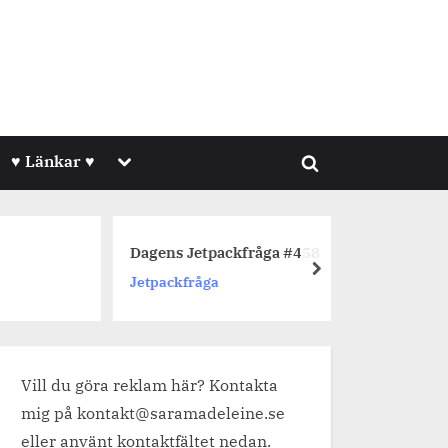
Toggle
♥ Länkar ♥
Toggle
sub-
menu
search
form
Dagens Jetpackfråga #458
Dagens 
next
Jetpackfråga
Jetpackf
Vill du göra reklam här? Kontakta
mig på kontakt@saramadeleine.se
eller använt kontaktfältet nedan.