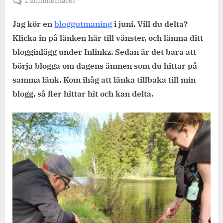
till
2 kommentarer
Det
blir
Jag kör en
bloggutmaning
i juni. Vill du delta?
en
Klicka in på länken här till vänster, och lämna ditt
dag
blogginlägg under Inlinkz. Sedan är det bara att
på
börja blogga om dagens ämnen som du hittar på
stranden.
samma länk. Kom ihåg att länka tillbaka till min
Berätta
om
blogg, så fler hittar hit och kan
delta.
en
dag
på
en
strand.