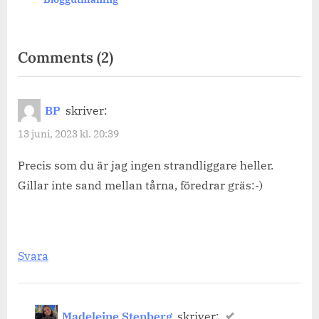
on
Comments
(2)
“Det
blir
BP
skriver:
en
13 juni, 2023 kl. 20:39
dag
på
Precis som du är jag ingen strandliggare heller.
Gillar inte sand mellan tårna, föredrar gräs:-)
stranden.
Berätta
om
en
Svara
dag
på
Madeleine Stenberg
skriver: