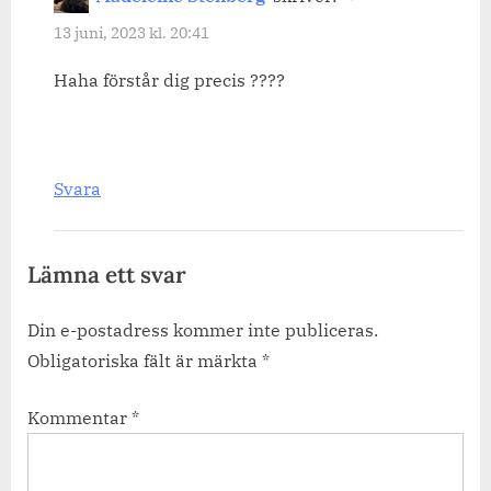
en
13 juni, 2023 kl. 20:41
strand.”
Haha förstår dig precis ????
Svara
Lämna ett svar
Din e-postadress kommer inte publiceras.
Obligatoriska fält är märkta
*
Kommentar
*