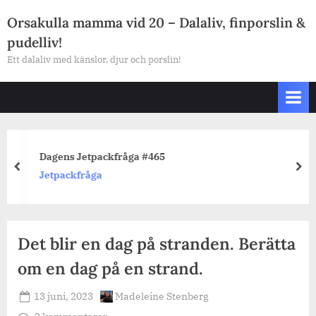
Skip
Orsakulla mamma vid 20 – Dalaliv, finporslin &
to
pudelliv!
content
Ett dalaliv med känslor, djur och porslin!
Dagens Jetpackfråga #465
prev
nex
Jetpackfråga
Det blir en dag på stranden. Berätta
om en dag på en strand.
Posted
By
13 juni, 2023
Madeleine Stenberg
on