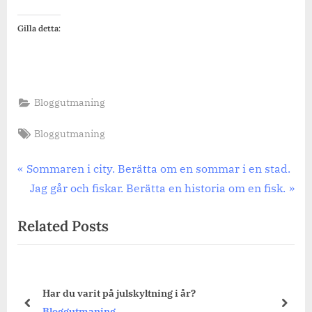
Gilla detta:
Bloggutmaning
Tags:
Bloggutmaning
Inläggsnavigering
Previous
Sommaren i city. Berätta om en sommar i en stad.
Post:
Next
Jag går och fiskar. Berätta en historia om en fisk.
Post:
Related Posts
Har du varit på julskyltning i år?
prev
next
Bloggutmaning