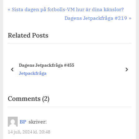
Inläggsnavigering
Previous
Sista dagen på fotbolls-VM hur är dina känslor?
Post:
Next
Dagens Jetpackfråga #219
Post:
Related Posts
Dagens Jetpackfråga #455
prev
next
Jetpackfråga
on
Comments
(2)
“Dagens
Jetpackfråga
BP
skriver:
#218”
14 juli, 2024 kl. 20:48