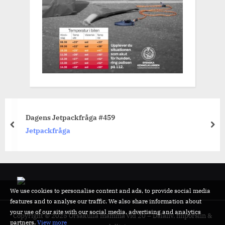
En båttur på Runn
prev
nex
Ett dalaliv
We use cookies to personalise content and ads, to provide social media
features and to analyse our traffic. We also share information about
your use of our site with our social media, advertising and analytics
Copyright © 2025 Orsakulla mamma vid 20 – Dalaliv, finporslin &
partners.
View more