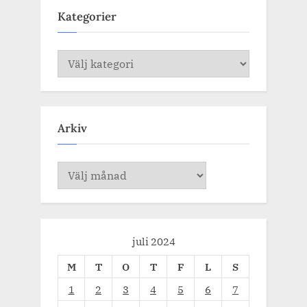
Kategorier
Kategorier
Arkiv
Arkiv
juli 2024
M
T
O
T
F
L
S
1
2
3
4
5
6
7