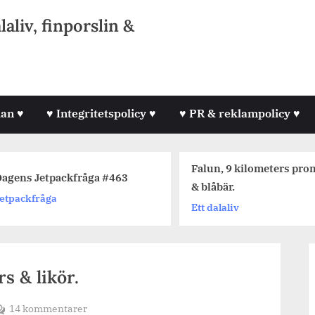
liv, finporslin &
lan ♥
♥ Integritetspolicy ♥
♥ PR & reklampolicy ♥
Falun, 9 kilometers pr
agens Jetpackfråga #463
& blåbär.
etpackfråga
Ett dalaliv
rs & likör.
till
14 kommentarer