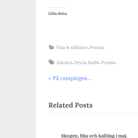
Gilla detta:
,
Fika & måltider
Porslin
Tags:
,
,
,
Alkohol
Dryck
Kaffe
Porslin
Inläggsnavigering
Previous
På campingen…
Post:
Related Posts
l och städning.
Skogen, fika och kalldag i maj.