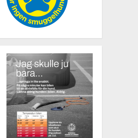
mie och Adam, koppar i blåvitt.
Promenader och påsk