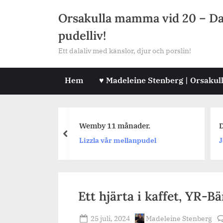
Skip
Orsakulla mamma vid 20 – Dala
to
pudelliv!
content
Ett dalaliv med känslor, djur och porslin!
Hem
♥ Madeleine Stenberg | Orsakul
råga #464
Wemby 11 månader.
D
prev
Lizzla vår mellanpudel
J
Ett hjärta i kaffet, YR-Bä
Posted
By
25 juli, 2024
Madeleine Stenberg