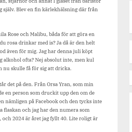
tan, stjärnor och annat I glaset från baristor
g själv. Blev en fin kärlekhälsning där från
uila Rose och Malibu, båda för att göra en
r du rosa drinkar med is? Ja då är den helt
od även för mig. Jag har denna juli köpt
g alkohol ofta? Nej absolut inte, men kul
nu skulle få för sig att dricka.
står det på den. Från Orsa Yran, som min
ade en person som druckit upp den om de
den nämligen på Facebook och den tycks inte
kna flaskan och jag har den numera som
och 2024 är året jag fyllt 40. Lite roligt är