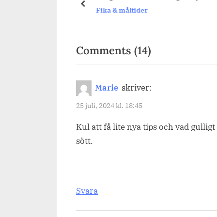
prev
Fika & måltider
on
Comments
(14)
“Ett
hjärta
Marie
skriver:
i
25 juli, 2024 kl. 18:45
kaffet,
Kul att få lite nya tips och vad gulligt 
YR-
sött.
Bärs
&
likör.”
Svara