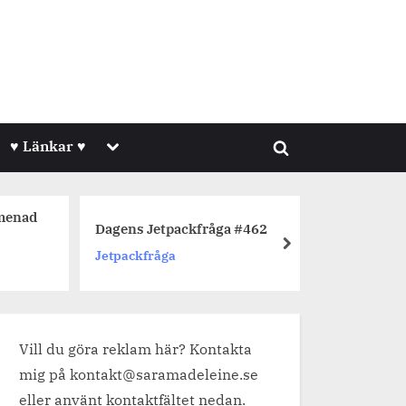
Toggle
♥ Länkar ♥
Toggle
sub-
menu
search
form
omenad
Fem en f
Dagens Jetpackfråga #462
Sensomm
next
Jetpackfråga
Fem en f
Vill du göra reklam här? Kontakta
mig på kontakt@saramadeleine.se
eller använt kontaktfältet nedan.