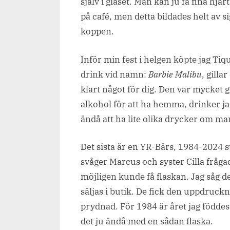
själv i glaset. Man kan ju få fina hjär
på café, men detta bildades helt av si
koppen.
Inför min fest i helgen köpte jag Tiq
drink vid namn:
Barbie Malibu
, gilla
klart något för dig. Den var mycket g
alkohol för att ha hemma, drinker ja
ändå att ha lite olika drycker om man 
Det sista är en YR-Bärs, 1984-2024 
svåger Marcus och syster Cilla fråg
möjligen kunde få flaskan. Jag såg 
säljas i butik. De fick den uppdruc
prydnad. För 1984 är året jag föddes, 
det ju ändå med en sådan flaska.