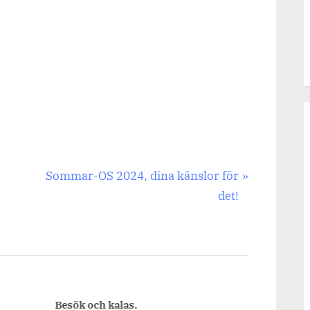
Next
Sommar-OS 2024, dina känslor för
Post:
det!
Besök och kalas.
Mon A