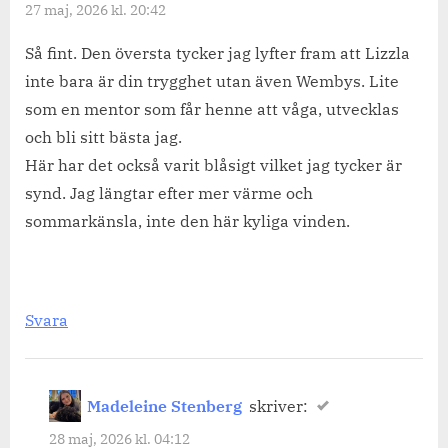
27 maj, 2026 kl. 20:42
mig.”
Så fint. Den översta tycker jag lyfter fram att Lizzla
inte bara är din trygghet utan även Wembys. Lite
som en mentor som får henne att våga, utvecklas
och bli sitt bästa jag.
Här har det också varit blåsigt vilket jag tycker är
synd. Jag längtar efter mer värme och
sommarkänsla, inte den här kyliga vinden.
Svara
Madeleine Stenberg
skriver:
28 maj, 2026 kl. 04:12