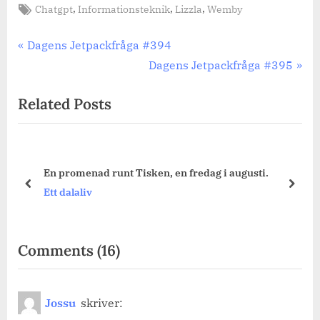
Tags:
,
,
,
Chatgpt
Informationsteknik
Lizzla
Wemby
Inläggsnavigering
Previous
Dagens Jetpackfråga #394
Post:
Next
Dagens Jetpackfråga #395
Post:
Related Posts
Falu koppargruva & Carl Larssongården.
prev
next
Ett dalaliv
on
Comments
(16)
“Chatgpts
analys
Jossu
skriver:
av