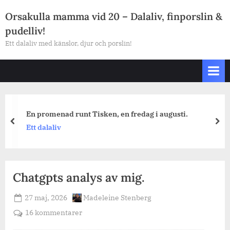
Skip
Orsakulla mamma vid 20 – Dalaliv, finporslin &
to
pudelliv!
content
Ett dalaliv med känslor, djur och porslin!
En promenad runt Tisken, en fredag i augusti.
prev
nex
Ett dalaliv
Chatgpts analys av mig.
Posted
By
27 maj, 2026
Madeleine Stenberg
on
till
16 kommentarer
Chatgpts