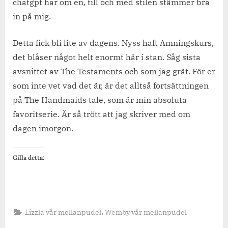
chatgpt har om en, till och med stilen stämmer bra
in på mig.
Detta fick bli lite av dagens. Nyss haft Amningskurs,
det blåser något helt enormt här i stan. Såg sista
avsnittet av The Testaments och som jag grät. För er
som inte vet vad det är, är det alltså fortsättningen
på The Handmaids tale, som är min absoluta
favoritserie. Är så trött att jag skriver med om
dagen imorgon.
Gilla detta:
,
Lizzla vår mellanpudel
Wemby vår mellanpudel