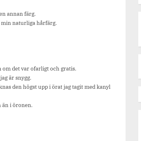
v en annan färg.
t min naturliga hårfärg.
n om det var ofarligt och gratis.
 jag är snygg.
äknas den högst upp i örat jag tagit med kanyl
n än i öronen.