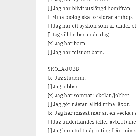
[ ] Jag har blivit utslängd hemifrån.
[] Mina biologiska föräldrar är ihop.
[ ] Jag har ett syskon som är under e
[] Jag vill ha barn nån dag.
[x] Jag har barn.
[ ] Jag har mist ett barn.
SKOLA/JOBB
[x] Jag studerar.
[ ] Jag jobbar.
[x] Jag har somnat i skolan/jobbet.
[ ] Jag gör nästan alltid mina läxor.
[x] Jag har missat mer än en vecka i 
[ ] Jag underkändes (eller avbröt) mer
[ ] Jag har stulit någonting från min 