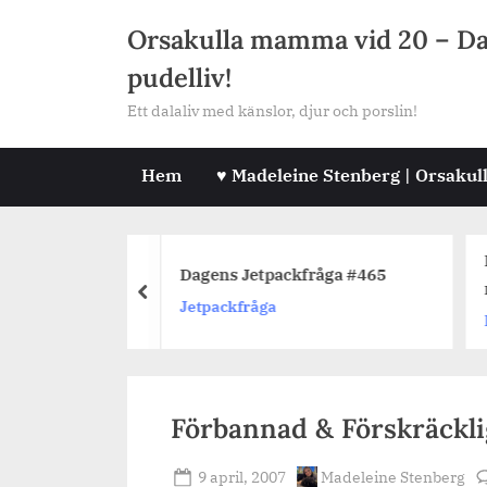
Skip
Orsakulla mamma vid 20 – Dala
to
pudelliv!
content
Ett dalaliv med känslor, djur och porslin!
Hem
♥ Madeleine Stenberg | Orsakul
L
råga #462
Dagens Jetpackfråga #465
m
prev
Jetpackfråga
L
Förbannad & Förskräckli
Posted
By
9 april, 2007
Madeleine Stenberg