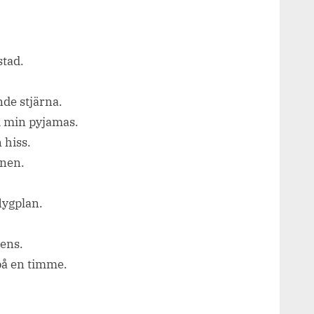
stad.
nde stjärna.
s i min pyjamas.
 hiss.
enen.
flygplan.
vens.
 på en timme.