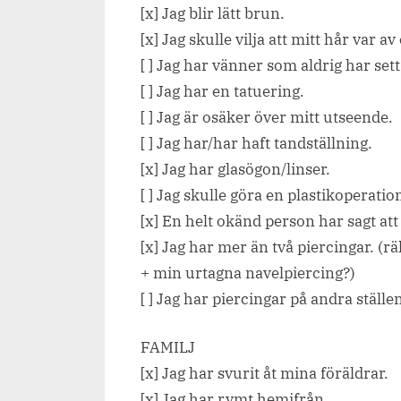
[x] Jag blir lätt brun.
[x] Jag skulle vilja att mitt hår var a
[ ] Jag har vänner som aldrig har set
[ ] Jag har en tatuering.
[ ] Jag är osäker över mitt utseende.
[ ] Jag har/har haft tandställning.
[x] Jag har glasögon/linser.
[ ] Jag skulle göra en plastikoperatio
[x] En helt okänd person har sagt att
[x] Jag har mer än två piercingar. (r
+ min urtagna navelpiercing?)
[ ] Jag har piercingar på andra ställe
FAMILJ
[x] Jag har svurit åt mina föräldrar.
[x] Jag har rymt hemifrån.