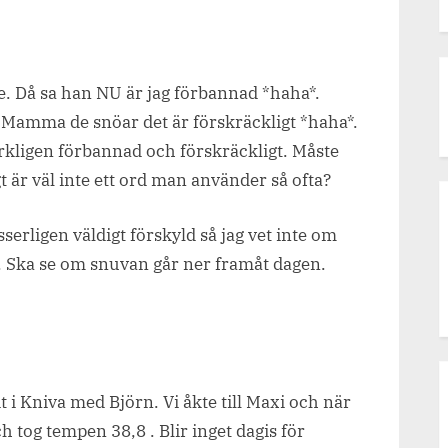
Förbannad
&
Förskräckligt
e. Då sa han NU är jag förbannad *haha*.
: Mamma de snöar det är förskräckligt *haha*.
erkligen förbannad och förskräckligt. Måste
t är väl inte ett ord man använder så ofta?
sserligen väldigt förskyld så jag vet inte om
. Ska se om snuvan går ner framåt dagen.
 i Kniva med Björn. Vi åkte till Maxi och när
 tog tempen 38,8 . Blir inget dagis för