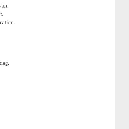
vän.
t.
ration.
 dag.