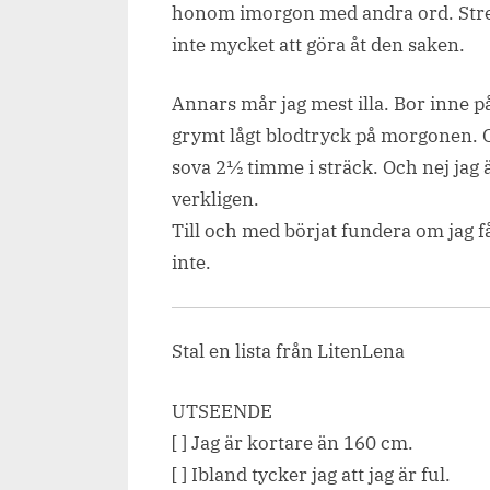
honom imorgon med andra ord. Stres
inte mycket att göra åt den saken.
Annars mår jag mest illa. Bor inne på
grymt lågt blodtryck på morgonen. O
sova 2½ timme i sträck. Och nej jag 
verkligen.
Till och med börjat fundera om jag fåt
inte.
Stal en lista från LitenLena
UTSEENDE
[ ] Jag är kortare än 160 cm.
[ ] Ibland tycker jag att jag är ful.