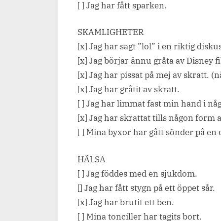
[ ] Jag har fått sparken.
SKAMLIGHETER
[x] Jag har sagt ”lol” i en riktig disku
[x] Jag börjar ännu gråta av Disney f
[x] Jag har pissat på mej av skratt. (n
[x] Jag har gråtit av skratt.
[ ] Jag har limmat fast min hand i nå
[x] Jag har skrattat tills någon form
[ ] Mina byxor har gått sönder på en o
HÄLSA
[ ] Jag föddes med en sjukdom.
[] Jag har fått stygn på ett öppet sår.
[x] Jag har brutit ett ben.
[ ] Mina tonciller har tagits bort.