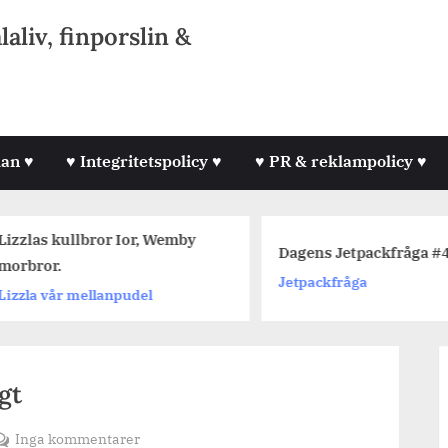
liv, finporslin &
lan ♥
♥ Integritetspolicy ♥
♥ PR & reklampolicy ♥
izzlas kullbror Ior, Wemby
Dagens Jetpackfråga #4
orbror.
Jetpackfråga
izzla vår mellanpudel
gt
till
Inga kommentarer