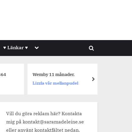
Toggle
♥ Länkar ♥
Toggle
sub-
menu
search
form
64
Wemby 11 månader.
Dagens 
next
Lizzla vår mellanpudel
Jetpackf
Vill du göra reklam här? Kontakta
mig på kontakt@saramadeleine.se
eller använt kontaktfältet nedan.