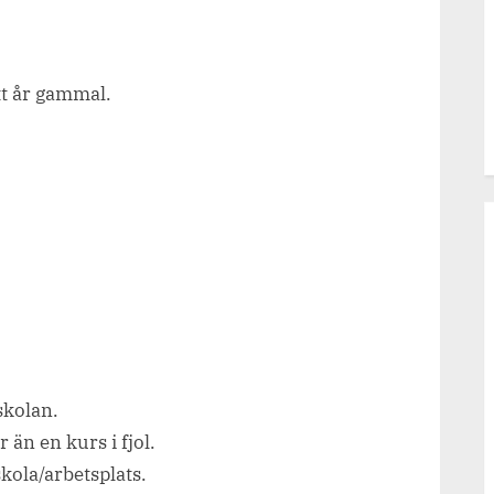
tt år gammal.
skolan.
 än en kurs i fjol.
skola/arbetsplats.