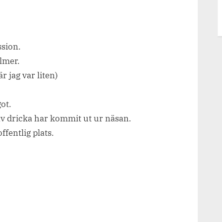
ssion.
ilmer.
är jag var liten)
got.
 av dricka har kommit ut ur näsan.
ffentlig plats.