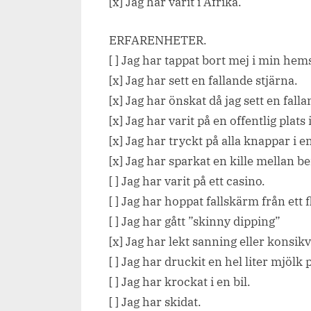
[x] Jag har varit i Afrika.
ERFARENHETER.
[ ] Jag har tappat bort mej i min hem
[x] Jag har sett en fallande stjärna.
[x] Jag har önskat då jag sett en falla
[x] Jag har varit på en offentlig plat
[x] Jag har tryckt på alla knappar i en
[x] Jag har sparkat en kille mellan b
[ ] Jag har varit på ett casino.
[ ] Jag har hoppat fallskärm från ett 
[ ] Jag har gått ”skinny dipping”
[x] Jag har lekt sanning eller konsik
[ ] Jag har druckit en hel liter mjölk
[ ] Jag har krockat i en bil.
[ ] Jag har skidat.