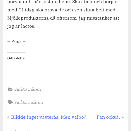
borsta mitt hår just nu hehe. Ska äta lunch börjar
med GI idag ska prova de och sen sluta helt med
Mjölk produkterna då eftersom jag misstänker att
jag är lactos.
– Puss –
Gilla detta:
Småbarnåren
Tags:
Småbarnsåren
Inläggsnavigering
Previous
Next
Blidde inget västerås. Men valbo?
Fan också.
Post:
Post: