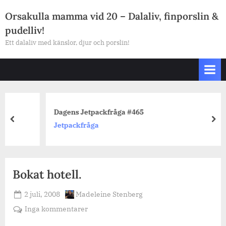
Skip
Orsakulla mamma vid 20 – Dalaliv, finporslin &
to
pudelliv!
content
Ett dalaliv med känslor, djur och porslin!
Dagens Jetpackfråga #465
prev
nex
Jetpackfråga
Bokat hotell.
Posted
By
2 juli, 2008
Madeleine Stenberg
on
till
Inga kommentarer
Bokat