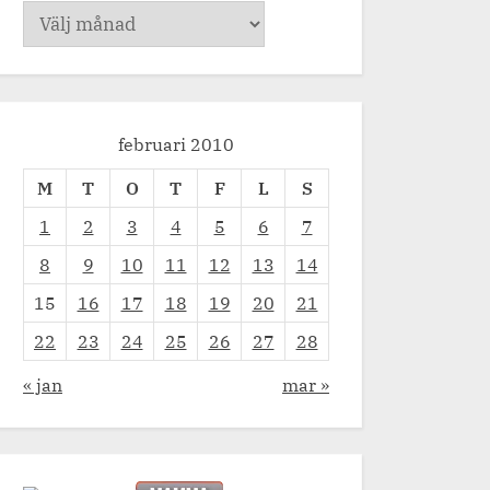
Arkiv
februari 2010
M
T
O
T
F
L
S
1
2
3
4
5
6
7
8
9
10
11
12
13
14
lja sin hund (djur) framför ett
15
16
17
18
19
20
21
Höstväder, och nedstä
22
23
24
25
26
27
28
Författarens egna ord.
tarens egna ord.
« jan
mar »