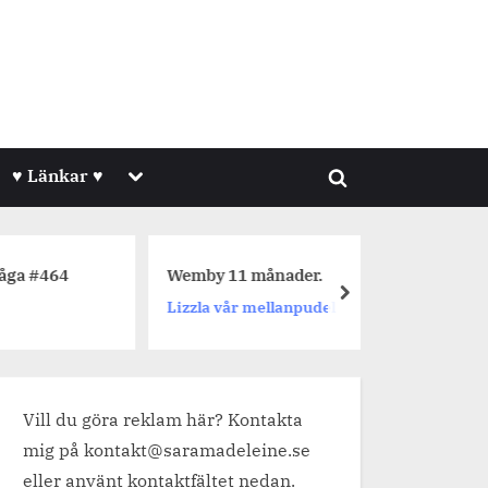
Toggle
♥ Länkar ♥
Toggle
sub-
menu
search
form
464
Wemby 11 månader.
Dagens 
next
Lizzla vår mellanpudel
Jetpack
Vill du göra reklam här? Kontakta
mig på kontakt@saramadeleine.se
eller använt kontaktfältet nedan.