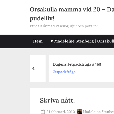
Skip
Orsakulla mamma vid 20 – Dala
to
pudelliv!
content
Ett dalaliv med känslor, djur och porslin!
Hem
♥ Madeleine Stenberg | Orsakul
fråga #462
Dagens Jetpackfråga #465
prev
Jetpackfråga
Skriva nått.
Posted
By
21 februari, 2010
Madeleine Stenbe