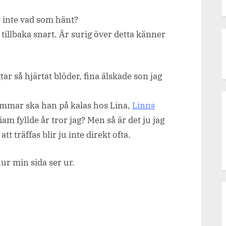
Skriva
r inte vad som hänt?
nått.
tillbaka snart. Är surig över detta känner
 så hjärtat blöder, fina älskade son jag
immar ska han på kalas hos Lina,
Linns
iam fyllde år tror jag? Men så är det ju jag
tt träffas blir ju inte direkt ofta.
ur min sida ser ur.