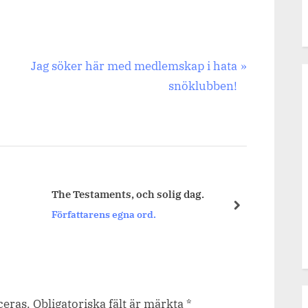
Next
Jag söker här med medlemskap i hata
Post:
snöklubben!
Att vä
The Testaments, och solig dag.
barn.
next
Författarens egna ord.
Förfat
ceras.
Obligatoriska fält är märkta
*