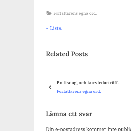
Författarens egna ord.
Inläggsnavigering
Previous
Lista.
Post:
Related Posts
 för första gången.
En tisdag, och kursledarträff.
prev
rd.
Författarens egna ord.
Lämna ett svar
Din e-postadress kommer inte publi