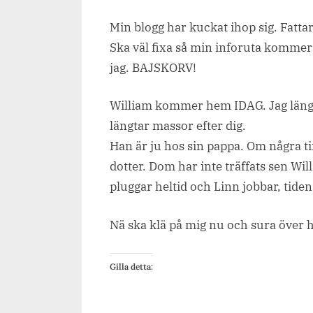
on
Min blogg har kuckat ihop sig. Fatta
Ska väl fixa så min inforuta kommer 
jag. BAJSKORV!
William kommer hem IDAG. Jag längtar
längtar massor efter dig.
Han är ju hos sin pappa. Om några t
dotter. Dom har inte träffats sen Will
pluggar heltid och Linn jobbar, tiden a
Nä ska klä på mig nu och sura över h
Gilla detta: