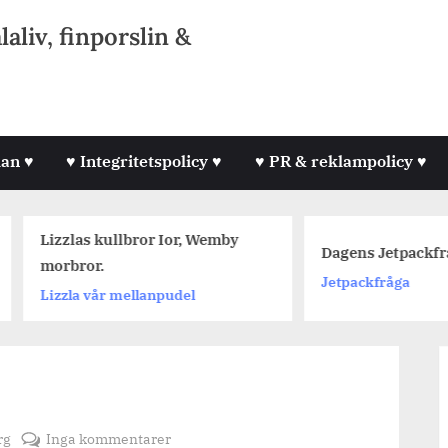
liv, finporslin &
lan ♥
♥ Integritetspolicy ♥
♥ PR & reklampolicy ♥
Lizzlas kullbror Ior, Wemby
Dagens Jetpackfråga #
morbror.
Jetpackfråga
Lizzla vår mellanpudel
till
rg
Inga kommentarer