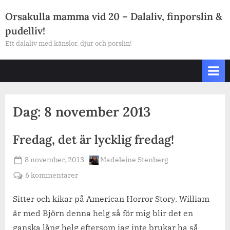
Skip
Orsakulla mamma vid 20 – Dalaliv, finporslin &
to
pudelliv!
content
Ett dalaliv med känslor, djur och porslin!
Dag:
8 november 2013
Fredag, det är lycklig fredag!
Posted
By
8 november, 2013
Madeleine Stenberg
on
till
6 kommentarer
Fredag,
det
Sitter och kikar på American Horror Story. William
är
är med Björn denna helg så för mig blir det en
lycklig
ganska lång helg eftersom jag inte brukar ha så