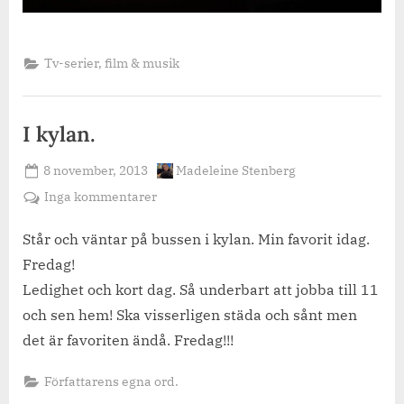
Tv-serier, film & musik
I kylan.
Posted
By
8 november, 2013
Madeleine Stenberg
on
till
Inga kommentarer
I
kylan.
Står och väntar på bussen i kylan. Min favorit idag.
Fredag!
Ledighet och kort dag. Så underbart att jobba till 11
och sen hem! Ska visserligen städa och sånt men
det är favoriten ändå. Fredag!!!
Författarens egna ord.