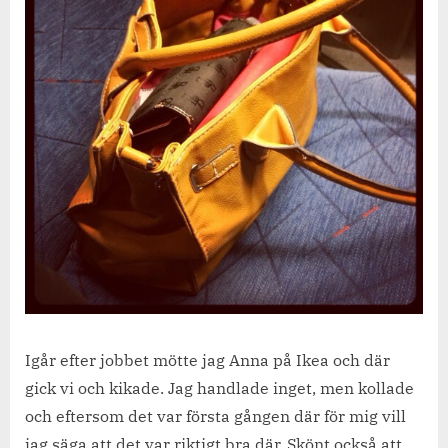
Igår efter jobbet mötte jag Anna på Ikea och där
gick vi och kikade. Jag handlade inget, men kollade
och eftersom det var första gången där för mig vill
jag säga att det var riktigt bra där. Skönt också att