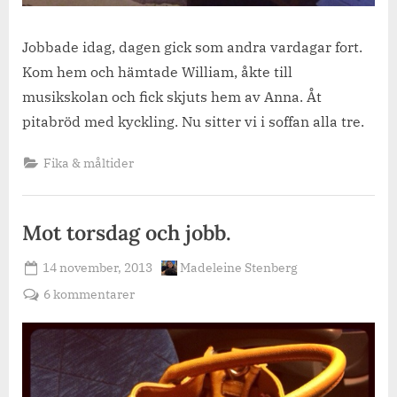
Jobbade idag, dagen gick som andra vardagar fort.
Kom hem och hämtade William, åkte till
musikskolan och fick skjuts hem av Anna. Åt
pitabröd med kyckling. Nu sitter vi i soffan alla tre.
Fika & måltider
Mot torsdag och jobb.
Posted
By
14 november, 2013
Madeleine Stenberg
on
till
6 kommentarer
Mot
torsdag
och
jobb.