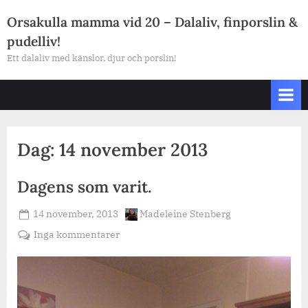
Skip
Orsakulla mamma vid 20 – Dalaliv, finporslin &
to
pudelliv!
content
Ett dalaliv med känslor, djur och porslin!
Dag:
14 november 2013
Dagens som varit.
Posted
By
14 november, 2013
Madeleine Stenberg
on
till
Inga kommentarer
Dagens
som
varit.