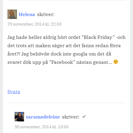
“Allt
man
Helena
skriver:
behöver
29 november, 2014 kl. 22:53
för
små
Jag hade heller aldrig hört ordet ”Black Friday” -och
det trots att maken säger att det fanns redan förra
och
året?! Jag behövde dock inte googla om det då
stora
svaret dök upp på ”Facebook” nästan genast…
barn.”
Svara
saramadeleine
skriver:
30 november, 2014 kl. 13:05