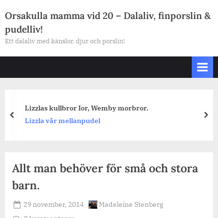
Skip
Orsakulla mamma vid 20 – Dalaliv, finporslin &
to
pudelliv!
content
Ett dalaliv med känslor, djur och porslin!
Lizzlas kullbror Ior, Wemby morbror.
prev
nex
Lizzla vår mellanpudel
Allt man behöver för små och stora
barn.
Posted
By
29 november, 2014
Madeleine Stenberg
on