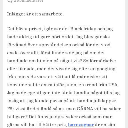
till
2 kommentarer
Allt
man
Inlägget är ett samarbete.
behöver
för
Det bästa priset, igår var det Black friday och jag
små
hade aldrig tidigare hört ordet. Jag blev ganska
och
förvånad över uppståndelsen också för det stod
stora
exakt över allt, först funderade jag på om det
barn.
handlade om himlen på något vis? Solförmörkelse
eller liknade, men det visade sig efter en googling
från min sida vara ett sätt att få människor att
konsumera lite extra inför julen, en trend från USA.
Jag hade egentligen inte tänkt handla något tills jag
insåg att jag kunde passa på att handla julklappar.
För visst är det ändå så att man GÄRNA vill ha saker
billigare? Det finns ju dyra saker också som man
gärna vill ha till bättre pris,
barnvagnar
är en sån