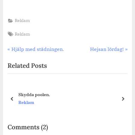
Reklam
Tags:
Reklam
Inläggsnavigering
Previous
Next
Hjälp med städningen.
Hejsan lördag!
Post:
Post:
Related Posts
För att skriva kräver bra 
prev
next
Reklam
on
Comments
(2)