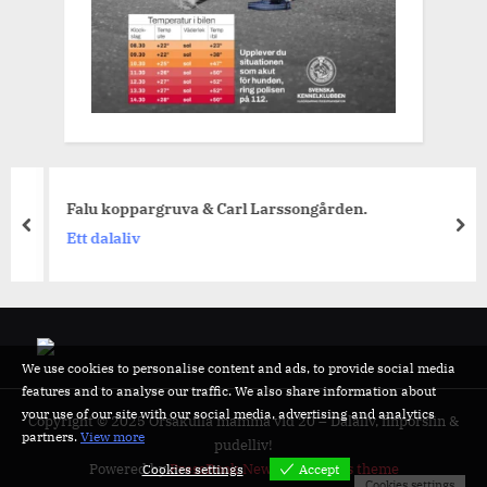
Falu koppargruva & Carl Larssongården.
prev
nex
Ett dalaliv
We use cookies to personalise content and ads, to provide social media
features and to analyse our traffic. We also share information about
your use of our site with our social media, advertising and analytics
Copyright © 2025 Orsakulla mamma vid 20 – Dalaliv, finporslin &
partners.
View more
pudelliv!
Powered by
PressBook News WordPress theme
Cookies settings
Accept
Cookies settings