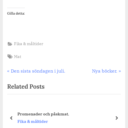
Gilla detta:
Fika & måltider
Tags:
Mat
Inläggsnavigering
Previous
Next
Den sista söndagen i juli.
Nya böcker.
Post:
Post:
Related Posts
Promenader och påskmat.
prev
next
Fika & måltider