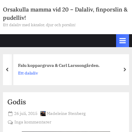
Skip
Orsakulla mamma vid 20 – Dalaliv, finporslin &
to
pudelliv!
content
Ett dalaliv med känslor, djur och porslin!
Falu koppargruva & Carl Larssongården.
prev
nex
Ett dalaliv
Godis
Posted
By
26 juli, 2015
Madeleine Stenberg
on
till
Inga kommentarer
Godis