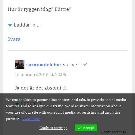
Hur är ryggen idag? Bättre?
Laddar in …
Svara
saramadeleine
skriver:
15 februari, 2016 kl. 22:06
Ja det är det absolut :).
We use cookies to personalise content and ads, to provide social media
Laddar in …
features and to analyse our traffic. We also share information about
your use of our site with our social media, advertising and analytics
Svara
partners.
View more
Cookies settings
Accept
Cookies settings