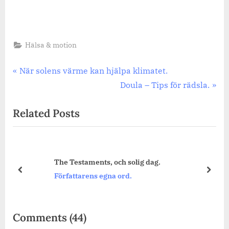
Hälsa & motion
Inläggsnavigering
Previous
När solens värme kan hjälpa klimatet.
Post:
Next
Doula – Tips för rädsla.
Post:
Related Posts
The Testaments, och solig dag.
prev
next
Författarens egna ord.
on
Comments
(44)