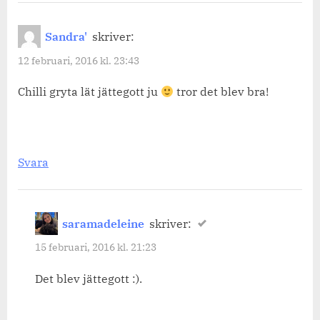
“En
fredag
Sandra'
skriver:
i
12 februari, 2016 kl. 23:43
februari.”
Chilli gryta lät jättegott ju
tror det blev bra!
Svara
saramadeleine
skriver:
15 februari, 2016 kl. 21:23
Det blev jättegott :).