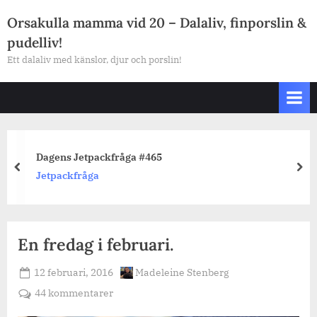
Skip
Orsakulla mamma vid 20 – Dalaliv, finporslin &
to
pudelliv!
content
Ett dalaliv med känslor, djur och porslin!
Dagens Jetpackfråga #465
prev
nex
Jetpackfråga
En fredag i februari.
Posted
By
12 februari, 2016
Madeleine Stenberg
on
till
44 kommentarer
En