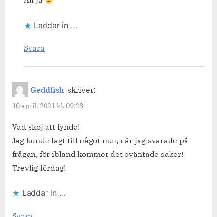
Åh ja
Laddar in …
Svara
Geddfish
skriver:
10 april, 2021 kl. 09:23
Vad skoj att fynda!
Jag kunde lagt till något mer, när jag svarade på
frågan, för ibland kommer det oväntade saker!
Trevlig lördag!
Laddar in …
Svara