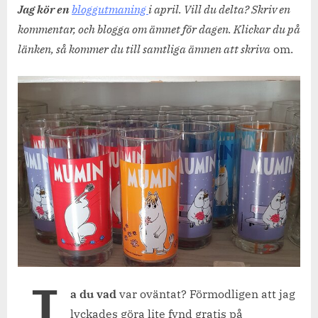
här
Jag kör en
bloggutmaning
i april. Vill du delta? Skriv en
var
kommentar, och blogga om ämnet för dagen. Klickar du på
oväntat…
länken, så kommer du till samtliga ämnen att skriva
om.
a du vad
var oväntat? Förmodligen att jag
lyckades göra lite fynd gratis på