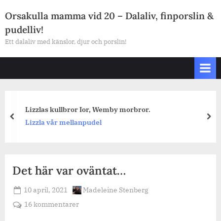
Skip
Orsakulla mamma vid 20 – Dalaliv, finporslin &
to
pudelliv!
content
Ett dalaliv med känslor, djur och porslin!
Lizzlas kullbror Ior, Wemby morbror.
prev
nex
Lizzla vår mellanpudel
Det här var oväntat…
Posted
By
10 april, 2021
Madeleine Stenberg
on
till
16 kommentarer
Det