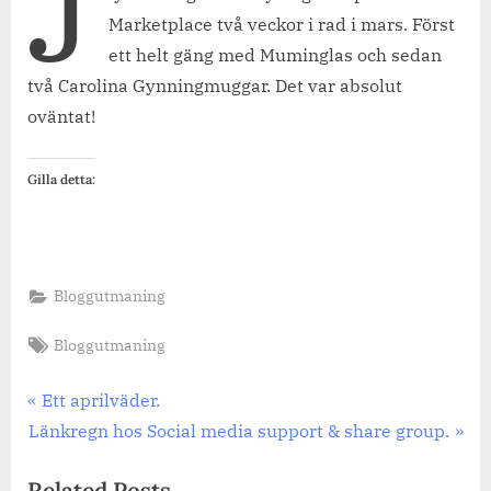
J
Marketplace två veckor i rad i mars. Först
ett helt gäng med Muminglas och sedan
två Carolina Gynningmuggar. Det var absolut
oväntat!
Gilla detta:
Bloggutmaning
Tags:
Bloggutmaning
Inläggsnavigering
Previous
Ett aprilväder.
Next
Post:
Länkregn hos Social media support & share group.
Post:
Related Posts