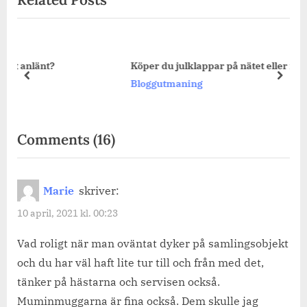
Köper du julklappar på nätet eller i vanlig butik?
prev
next
Bloggutmaning
on
Comments
(16)
“Det
här
Marie
skriver:
var
10 april, 2021 kl. 00:23
oväntat…”
Vad roligt när man oväntat dyker på samlingsobjekt
och du har väl haft lite tur till och från med det,
tänker på hästarna och servisen också.
Muminmuggarna är fina också. Dem skulle jag