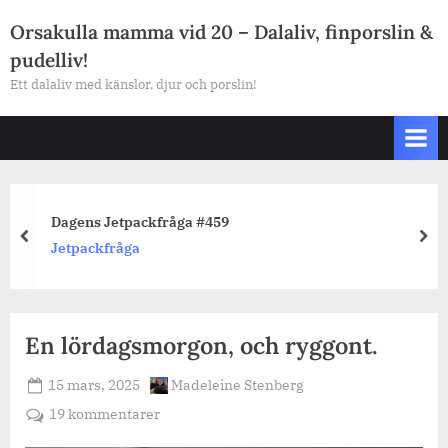
Skip
Orsakulla mamma vid 20 – Dalaliv, finporslin &
to
pudelliv!
content
Ett dalaliv med känslor, djur och porslin!
Dagens Jetpackfråga #459
prev
nex
Jetpackfråga
En lördagsmorgon, och ryggont.
Posted
By
15 mars, 2025
Madeleine Stenberg
on
till
19 kommentarer
En