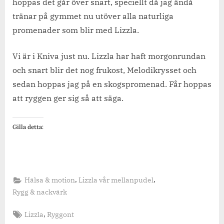
hoppas det går över snart, speciellt då jag ändå
tränar på gymmet nu utöver alla naturliga
promenader som blir med Lizzla.
Vi är i Kniva just nu. Lizzla har haft morgonrundan
och snart blir det nog frukost, Melodikrysset och
sedan hoppas jag på en skogspromenad. Får hoppas
att ryggen ger sig så att säga.
Gilla detta:
,
,
Hälsa & motion
Lizzla vår mellanpudel
Rygg & nackvärk
Tags:
,
Lizzla
Ryggont