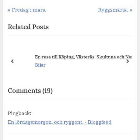
Inläggsnavigering
Previous
Next
Fredag i mars.
Ryggsmärta.
Post:
Post:
Related Posts
En resa till Köping, Västerås, Skultuna och Norberg.
prev
next
Bilar
on
Comments
(19)
“En
lördagsmorgon,
Pingback:
och
En lördagsmorgon, och ryggont. - Bloggfeed
ryggont.”