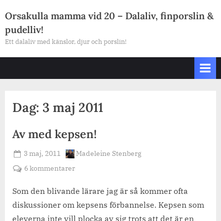
Skip
Orsakulla mamma vid 20 – Dalaliv, finporslin &
to
pudelliv!
content
Ett dalaliv med känslor, djur och porslin!
Dag:
3 maj 2011
Av med kepsen!
Posted
By
3 maj, 2011
Madeleine Stenberg
on
till
6 kommentarer
Av
med
Som den blivande lärare jag är så kommer ofta
kepsen!
diskussioner om kepsens förbannelse. Kepsen som
eleverna inte vill plocka av sig trots att det är en