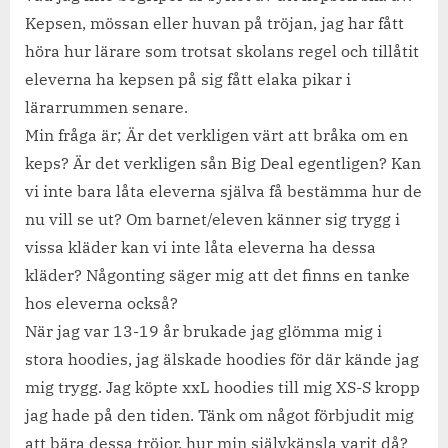
Kepsen, mössan eller huvan på tröjan, jag har fått
höra hur lärare som trotsat skolans regel och tillåtit
eleverna ha kepsen på sig fått elaka pikar i
lärarrummen senare.
Min fråga är; Är det verkligen värt att bråka om en
keps? Är det verkligen sån Big Deal egentligen? Kan
vi inte bara låta eleverna själva få bestämma hur de
nu vill se ut? Om barnet/eleven känner sig trygg i
vissa kläder kan vi inte låta eleverna ha dessa
kläder? Någonting säger mig att det finns en tanke
hos eleverna också?
När jag var 13-19 år brukade jag glömma mig i
stora hoodies, jag älskade hoodies för där kände jag
mig trygg. Jag köpte xxL hoodies till mig XS-S kropp
jag hade på den tiden. Tänk om något förbjudit mig
att bära dessa tröjor, hur min självkänsla varit då?