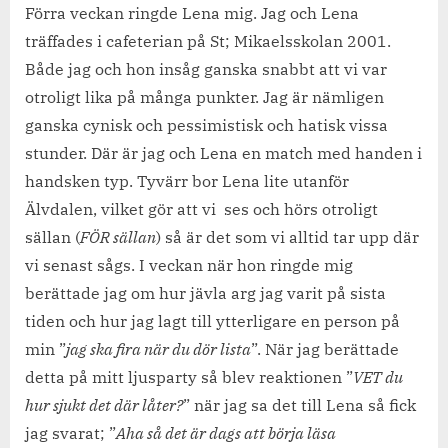
vara
Förra veckan ringde Lena mig. Jag och Lena
olika,
träffades i cafeterian på St; Mikaelsskolan 2001.
mot
Både jag och hon insåg ganska snabbt att vi var
olika
otroligt lika på många punkter. Jag är nämligen
människor.
ganska cynisk och pessimistisk och hatisk vissa
stunder. Där är jag och Lena en match med handen i
handsken typ. Tyvärr bor Lena lite utanför
Älvdalen, vilket gör att vi ses och hörs otroligt
sällan (
FÖR sällan
) så är det som vi alltid tar upp där
vi senast sågs. I veckan när hon ringde mig
berättade jag om hur jävla arg jag varit på sista
tiden och hur jag lagt till ytterligare en person på
min ”
jag ska fira när du dör lista
”. När jag berättade
detta på mitt ljusparty så blev reaktionen ”
VET du
hur sjukt det där låter?
” när jag sa det till Lena så fick
jag svarat; ”
Aha så det är dags att börja läsa