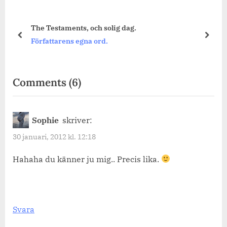
The Testaments, och solig dag.
prev
next
Författarens egna ord.
on
Comments
(6)
“Att
vara
Sophie
skriver:
olika,
30 januari, 2012 kl. 12:18
mot
olika
Hahaha du känner ju mig.. Precis lika.
människor.”
Svara