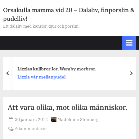
Skip
Orsakulla mamma vid 20 – Dalaliv, finporslin &
to
pudelliv!
content
Ett dalaliv med känslor, djur och porslin!
Lizzlas kullbror Ior, Wemby morbror.
prev
nex
Lizzla vår mellanpudel
Att vara olika, mot olika människor.
Posted
By
30 januari, 2012
Madeleine Stenberg
on
till
6 kommentarer
Att