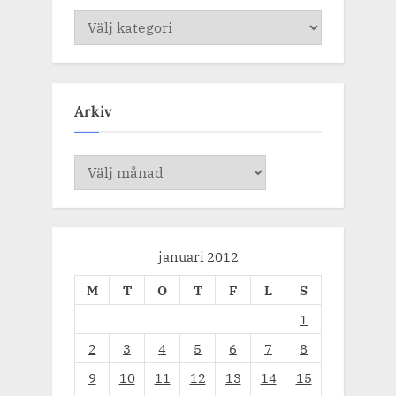
Kategorier
Arkiv
Arkiv
januari 2012
M
T
O
T
F
L
S
1
2
3
4
5
6
7
8
9
10
11
12
13
14
15