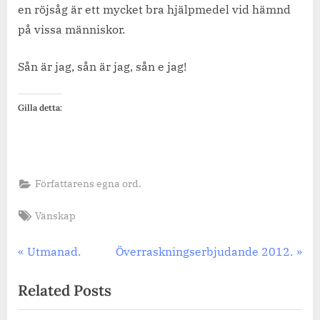
en röjsåg är ett mycket bra hjälpmedel vid hämnd
på vissa människor.
Sån är jag, sån är jag, sån e jag!
Gilla detta:
Författarens egna ord.
Tags:
Vänskap
Inläggsnavigering
Previous
Next
Utmanad.
Överraskningserbjudande 2012.
Post:
Post:
Related Posts