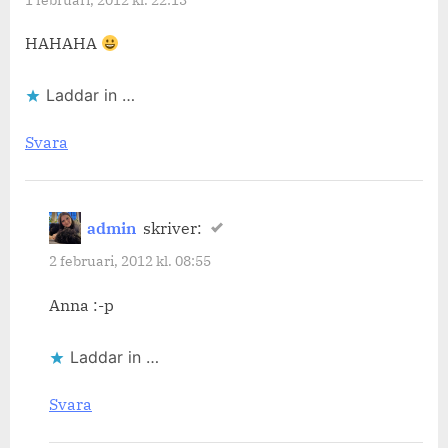
HAHAHA
Laddar in …
Svara
admin
skriver:
2 februari, 2012 kl. 08:55
Anna :-p
Laddar in …
Svara