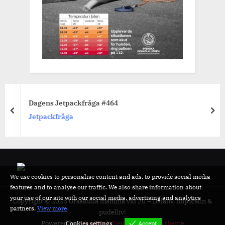
Dagens Jetpackfråga #464
prev
nex
Jetpackfråga
We use cookies to personalise content and ads, to provide social media
features and to analyse our traffic. We also share information about
your use of our site with our social media, advertising and analytics
Copyright © 2025 Orsakulla mamma vid 20 – Dalaliv, finporslin &
partners.
View more
pudelliv!
Powered by
PressBook News WordPress theme
Cookies settings
Accept