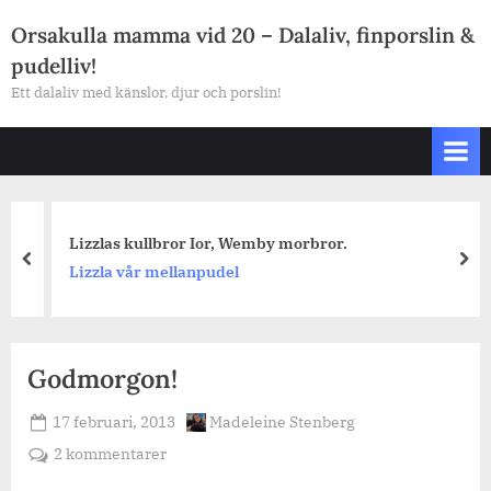
Skip
Orsakulla mamma vid 20 – Dalaliv, finporslin &
to
pudelliv!
content
Ett dalaliv med känslor, djur och porslin!
Lizzlas kullbror Ior, Wemby morbror.
prev
nex
Lizzla vår mellanpudel
Godmorgon!
Posted
By
17 februari, 2013
Madeleine Stenberg
on
till
2 kommentarer
Godmorgon!