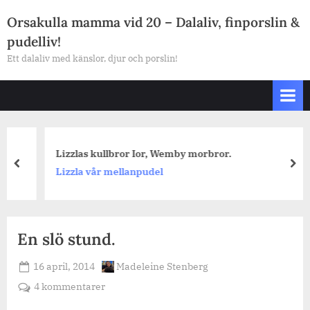
Skip
Orsakulla mamma vid 20 – Dalaliv, finporslin &
to
pudelliv!
content
Ett dalaliv med känslor, djur och porslin!
Lizzlas kullbror Ior, Wemby morbror.
prev
nex
Lizzla vår mellanpudel
En slö stund.
Posted
By
16 april, 2014
Madeleine Stenberg
on
till
4 kommentarer
En