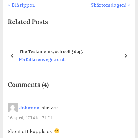
Inläggsnavigering
Previous
Next
Blåsippor.
Skärtorsdagen!
Post:
Post:
Related Posts
The Testaments, och solig dag.
prev
next
Författarens egna ord.
on
Comments
(4)
“En
slö
Johanna
skriver:
stund.”
16 april, 2014 kl. 21:21
Skönt att koppla av