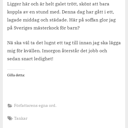
slö
Ligger här och är helt galet trött, skönt att bara
stund.
koppla av en stund med. Denna dag har gått i ett,
lagade middag och städade. Här på soffan glor jag
på Sveriges mästerkock för barn?
Nä ska väl ta det lugnt ett tag till innan jag ska lägga
mig för kvällen. Imorgon återstår det jobb och
sedan snart ledighet!
Gilla detta:
Författarens egna ord.
Tags:
Tankar