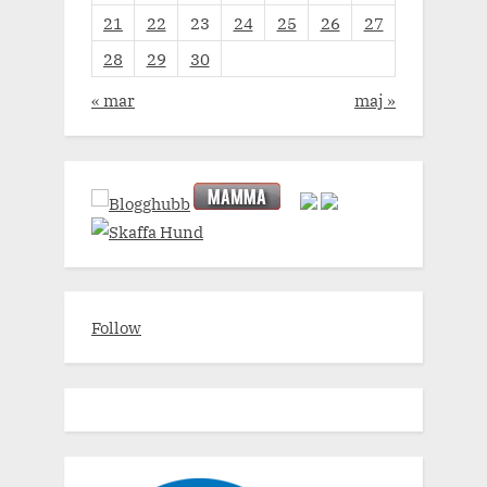
21
22
23
24
25
26
27
28
29
30
« mar
maj »
Follow