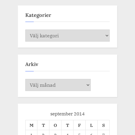
Kategorier
Kategorier
Arkiv
Arkiv
september 2014
M
T
O
T
F
L
S
1
2
3
4
5
6
7