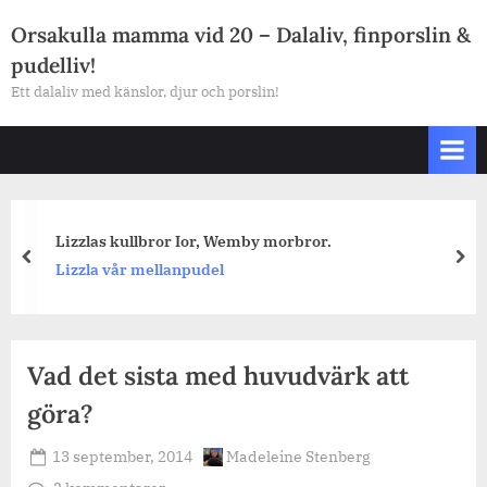
Skip
Orsakulla mamma vid 20 – Dalaliv, finporslin &
to
pudelliv!
content
Ett dalaliv med känslor, djur och porslin!
Lizzlas kullbror Ior, Wemby morbror.
prev
nex
Lizzla vår mellanpudel
Vad det sista med huvudvärk att
göra?
Posted
By
13 september, 2014
Madeleine Stenberg
on