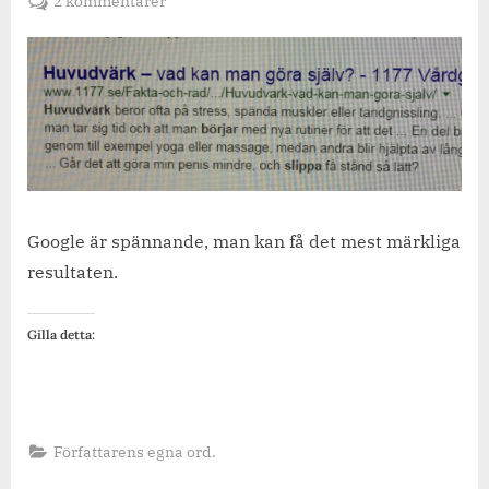
till
2 kommentarer
Vad
det
sista
med
huvudvärk
att
göra?
Google är spännande, man kan få det mest märkliga
resultaten.
Gilla detta:
Författarens egna ord.