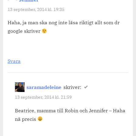
med
13 september, 2014 kl. 19:35
huvudvärk
Haha, ja man ska nog inte läsa riktigt allt som dr
att
google skriver
göra?”
Svara
saramadeleine
skriver:
13 september, 2014 kl. 21:59
Beatrice, mamma till Robin och Jennifer – Haha
nä precis