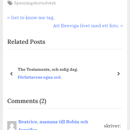
Tags:
Spänningshuvudvärk
Inläggsnavigering
Previous
Get to know me tag.
Post:
Next
Att föreviga livet med ett foto.
Post:
Related Posts
ig dag.
Att välja sin hund (djur) framf
prev
next
Författarens egna ord.
on
Comments
(2)
“Vad
det
Beatrice, mamma till Robin och
skriver:
sista
Jennifer