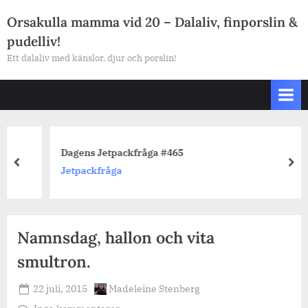
Skip
Orsakulla mamma vid 20 – Dalaliv, finporslin &
to
pudelliv!
content
Ett dalaliv med känslor, djur och porslin!
Dagens Jetpackfråga #465
prev
nex
Jetpackfråga
Namnsdag, hallon och vita
smultron.
Posted
By
22 juli, 2015
Madeleine Stenberg
on