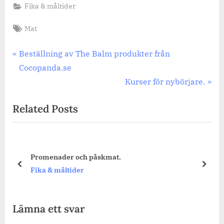
Fika & måltider
Tags:
Mat
Inläggsnavigering
Previous
Beställning av The Balm produkter från
Post:
Cocopanda.se
Next
Kurser för nybörjare.
Post:
Related Posts
Promenader och påskmat.
prev
next
Fika & måltider
Lämna ett svar