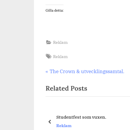
Gilla detta:
Reklam
Tags:
Reklam
Inläggsnavigering
Previous
The Crown & utvecklingssamtal.
Post:
Related Posts
Studentfest som vuxen.
prev
Reklam