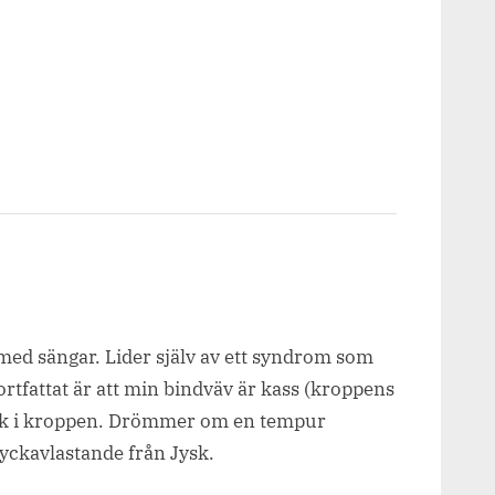
 med sängar. Lider själv av ett syndrom som
tfattat är att min bindväv är kass (kroppens
värk i kroppen. Drömmer om en tempur
yckavlastande från Jysk.