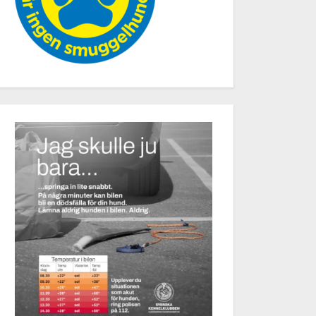
t skriva kräver bra programvara.
Romanska pizzor.
am
Reklam