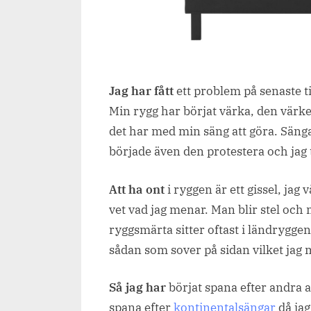
Jag har fått
ett problem på senaste ti
Min rygg har börjat värka, den värker
det har med min säng att göra. Sängar 
började även den protestera och jag 
Att ha
ont
i ryggen är ett gissel, jag 
vet vad jag menar. Man blir stel och 
ryggsmärta sitter oftast i ländryggen
sådan som sover på sidan vilket jag mi
Så jag har
börjat spana efter andra 
spana efter
kontinentalsängar
då jag