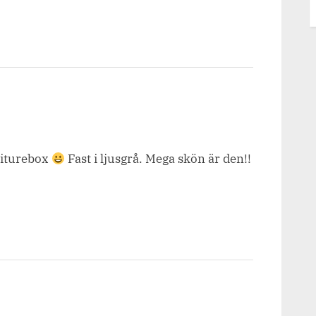
.”
niturebox
Fast i ljusgrå. Mega skön är den!!