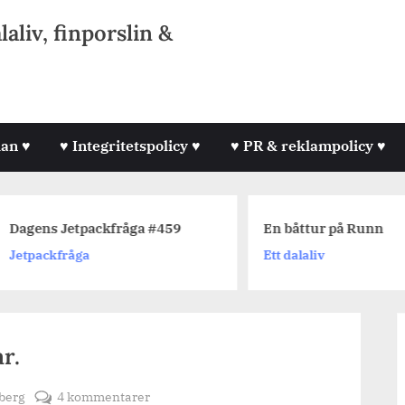
liv, finporslin &
lan ♥
♥ Integritetspolicy ♥
♥ PR & reklampolicy ♥
agens Jetpackfråga #459
En båttur på Runn
etpackfråga
Ett dalaliv
r.
till
berg
4 kommentarer