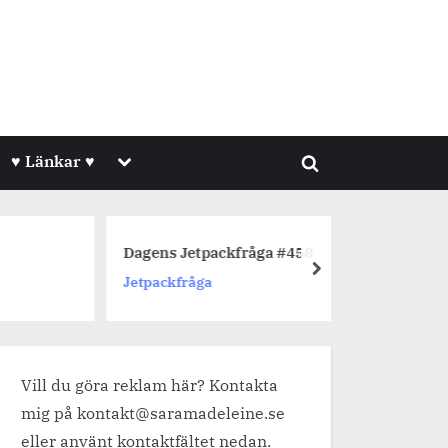
Toggle
♥ Länkar ♥
Toggle
sub-
menu
search
form
Dagens Jetpackfråga #458
Dagens 
next
Jetpackfråga
Jetpackf
Vill du göra reklam här? Kontakta
mig på kontakt@saramadeleine.se
eller använt kontaktfältet nedan.