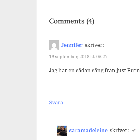
on
Comments
(4)
“Sängar
för
Jennifer
skriver:
problemryggar
19 september, 2018 kl. 06:27
Jag har en sådan säng från just Fur
Svara
saramadeleine
skriver: