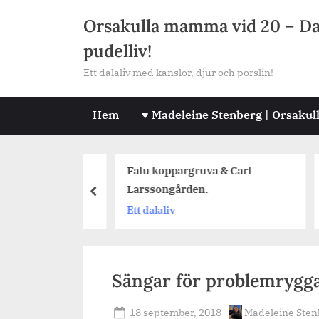
Skip
Orsakulla mamma vid 20 – Dala
to
pudelliv!
content
Ett dalaliv med känslor, djur och porslin!
Hem
♥ Madeleine Stenberg | Orsakul
t Tisken, en
Falu koppargruva & Carl
D
Larssongården.
prev
J
Ett dalaliv
Sängar för problemrygga
Posted
By
18 september, 2018
Madeleine Sten