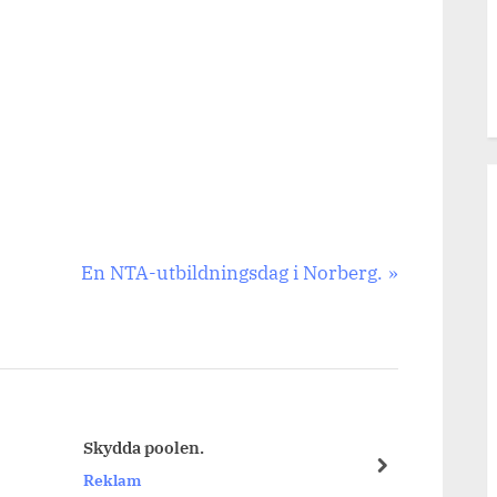
Next
En NTA-utbildningsdag i Norberg.
Post:
Skydda poolen.
För at
next
Reklam
Rekl