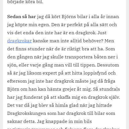
började köra bil.
Sedan så har
jag då kört Björns bilar i alla år innan
jag köpte min egen. Den är perfekt på alla sätt och
vis det enda den inte har är en dragkrok. Just
dragkrokar
kanske man inte alltid behöver? Men
det finns stunder när de är riktigt bra att ha. Som
den gången när jag skulle transportera båten ner i
sjön, eller varje gång man vill till tippen. Dessutom
så är jag liksom expert på att hitta loppisfynd och
eftersom jag inte har dragkrok måste jag då fråga
Björn om han kan hämta grejer åt mig. Så stundtals
har jag funderat på att skaffa mig en dragkrok själv.
Det var då jag blev så himla glad när jag hittade
Dragkrokskungen som har dragkrok till bilar som
saknar detta. Jag knappade in min bils