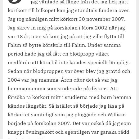
jag väntade så länge från det jag fick mitt
körtkort till bilköpet kan jag stundtals fundera över.
Jag tog nämligen mitt körkort 30 november 2007.
Jag skrev in mig på körskolan i Mora 2002 när jag
var 18 år, men så kom jag på att jag ville flytta till
Falun så bytte körskola till Falun. Under samma
period hade jag då fått en blodpropp vilket
medförde att köra bil inte kändes speciellt lämpligt.
Sedan när blodproppen var över blev jag gravid och
2004 var jag mamma. Åren efter det så var jag
hemmamamma som studerade på distans. Att
försöka ta körkort mitt i studierna med barn hemma
kändes långsökt. Så istället så började jag läsa på
körkortet samtidigt som jag pluggade och William
började på förskolan 2007. Det var också då jag som
knappt övningskört och egentligen var ganska rädd