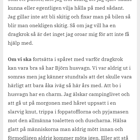
kunna eller egentligen vilja hålla på med sådant.
Jag gillar inte att bli skitig och fixar man på bilen så
blir man onekligen skitig. Så om jag vill ha en
dragkrok så är det inget jag oroar mig för att inte få
hjälp med.
Om vi ska
fortsätta i spåret med varför dragkrok
kan vara bra så har Björn husvagn. Vi var aldrig ut i
somras men jag känner stundtals att det skulle vara
härligt att bara åka iväg så här års med. Att bo i
husvagn har en charm. Jag älskar campinglivet och
att gå ut på morgonen med håret uppsatt i en
slarvig knut, trippa i foppatofflorna och pyjamasen
mot den allmänna toaletten och duscharna. Hälsa
glatt på människorna man aldrig mött innan och
förmodligen aldrig kommer möta igen. Eller att stå