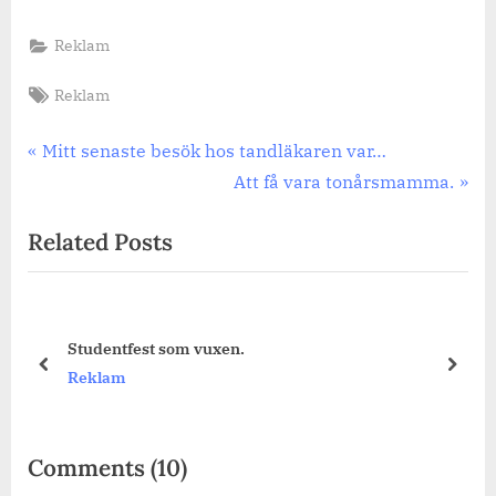
Reklam
Tags:
Reklam
Inläggsnavigering
Previous
Mitt senaste besök hos tandläkaren var…
Post:
Next
Att få vara tonårsmamma.
Post:
Related Posts
Skydda poolen.
prev
next
Reklam
on
Comments
(10)