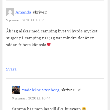
“Dragkrok
till
Amanda
skriver:
bilen.”
9 januari, 2020 kl. 10:34
Åh jag älskar med camping livet vi hyrde mycket
stugor på camping när jag var mindre det är en
sådan frihets kännsla
Svara
Madeleine Stenberg
skriver:
9 januari, 2020 kl. 10:44
Samma här men jag vill åka husvagn