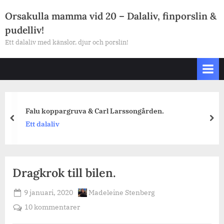
Skip
Orsakulla mamma vid 20 – Dalaliv, finporslin &
to
pudelliv!
content
Ett dalaliv med känslor, djur och porslin!
Falu koppargruva & Carl Larssongården.
prev
nex
Ett dalaliv
Dragkrok till bilen.
Posted
By
9 januari, 2020
Madeleine Stenberg
on
till
10 kommentarer
Dragkrok