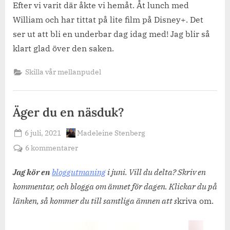
Efter vi varit där åkte vi hemåt. Åt lunch med
William och har tittat på lite film på Disney+. Det
ser ut att bli en underbar dag idag med! Jag blir så
klart glad över den saken.
Skilla vår mellanpudel
Äger du en näsduk?
Posted
By
6 juli, 2021
Madeleine Stenberg
on
till
6 kommentarer
Äger
du
Jag kör en
bloggutmaning
i juni. Vill du delta? Skriv en
en
kommentar, och blogga om ämnet för dagen. Klickar du på
näsduk?
länken, så kommer du till samtliga ämnen att s
kriva om.