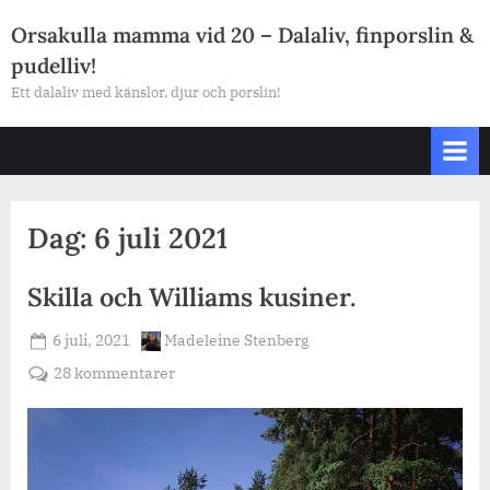
Skip
Orsakulla mamma vid 20 – Dalaliv, finporslin &
to
pudelliv!
content
Ett dalaliv med känslor, djur och porslin!
Dag:
6 juli 2021
Skilla och Williams kusiner.
Posted
By
6 juli, 2021
Madeleine Stenberg
on
till
28 kommentarer
Skilla
och
Williams
kusiner.