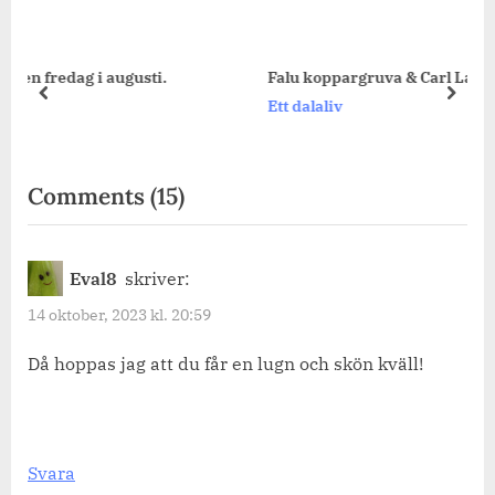
Falu koppargruva & Carl Larssongården.
prev
next
Ett dalaliv
on
Comments
(15)
“En
kantarellskog
Eval8
skriver:
&
14 oktober, 2023 kl. 20:59
höstens
färger.”
Då hoppas jag att du får en lugn och skön kväll!
Svara