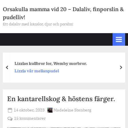
Skip
Orsakulla mamma vid 20 – Dalaliv, finporslin &
to
pudelliv!
content
Ett dalaliv med känslor, djur och porslin!
Lizzlas kullbror Ior, Wemby morbror.
prev
nex
Lizzla vår mellanpudel
En kantarellskog & höstens färger.
Posted
By
14 oktober, 2023
Madeleine Stenberg
on
till
15 kommentarer
En