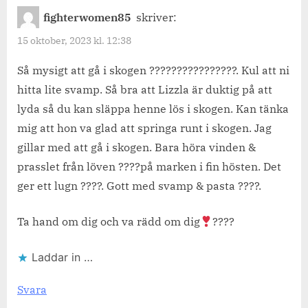
fighterwomen85
skriver:
15 oktober, 2023 kl. 12:38
Så mysigt att gå i skogen ????????????????. Kul att ni
hitta lite svamp. Så bra att Lizzla är duktig på att
lyda så du kan släppa henne lös i skogen. Kan tänka
mig att hon va glad att springa runt i skogen. Jag
gillar med att gå i skogen. Bara höra vinden &
prasslet från löven ????på marken i fin hösten. Det
ger ett lugn ????. Gott med svamp & pasta ????.
Ta hand om dig och va rädd om dig
????
Laddar in …
Svara