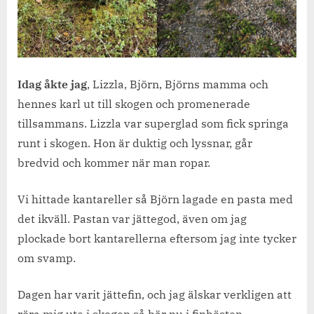
Idag åkte jag
, Lizzla, Björn, Björns mamma och
hennes karl ut till skogen och promenerade
tillsammans. Lizzla var superglad som fick springa
runt i skogen. Hon är duktig och lyssnar, går
bredvid och kommer när man ropar.
Vi hittade kantareller så Björn lagade en pasta med
det ikväll. Pastan var jättegod, även om jag
plockade bort kantarellerna eftersom jag inte tycker
om svamp.
Dagen har varit jättefin, och jag älskar verkligen att
röra mig ute i skogen så här nu i finhösten.