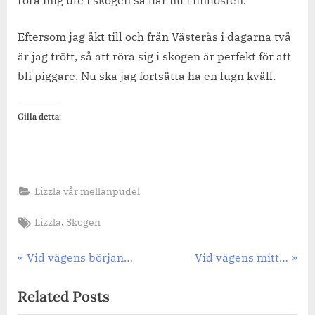
Eftersom jag åkt till och från Västerås i dagarna två
är jag trött, så att röra sig i skogen är perfekt för att
bli piggare. Nu ska jag fortsätta ha en lugn kväll.
Gilla detta:
Lizzla vår mellanpudel
Tags:
,
Lizzla
Skogen
Inläggsnavigering
Previous
Next
Vid vägens början…
Vid vägens mitt…
Post:
Post:
Related Posts