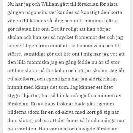
dagen
Nu har jag och William gått till förskolan för sista
någonsin
gången någonsin. Det kändes så konstigt den korta
i
vägen dit kändes så lång och mitt mamma hjärta
förskolan.
gör nästan lite ont. Det är roligt att han börjar
skolan och han ser så mycket framemot det och jag
ser verkligen fram emot att se honom växa och bli
större, samtidigt gör det lite ont i mig när jag vet att
den lilla människa jag en gång födde nu är så stor
att han slutar på förskolan och börjar skolan. Jag får
ett skolbarn, och egentligen har jag aldrig riktigt
hunnit med känns det som. Jag känner ett litet
stygn i hjärtat, har så himla många fina minnen av
förskolan. En av hans fröknar hade gått igenom
bilderna (dom får en cd-skiva med kort på sig när
dom slutar) och sa att det fanns så himla många när
han var liten. Han var med och invigde förskolan