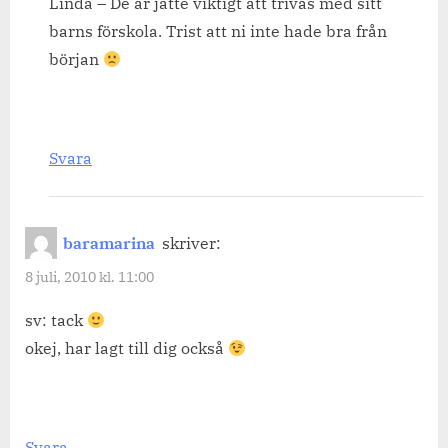
Linda – De är jätte viktigt att trivas med sitt
barns förskola. Trist att ni inte hade bra från
början
Svara
baramarina
skriver:
8 juli, 2010 kl. 11:00
sv: tack
okej, har lagt till dig också
Svara