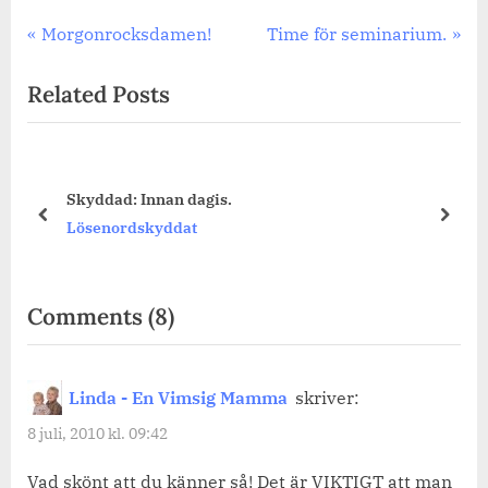
Inläggsnavigering
Previous
Next
Morgonrocksdamen!
Time för seminarium.
Post:
Post:
Related Posts
Sova över.
prev
next
Småbarnåren
on
Comments
(8)
“Sista
dagen
Linda - En Vimsig Mamma
skriver:
någonsin
8 juli, 2010 kl. 09:42
i
förskolan.”
Vad skönt att du känner så! Det är VIKTIGT att man