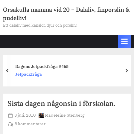
Skip
Orsakulla mamma vid 20 – Dalaliv, finporslin &
to
pudelliv!
content
Ett dalaliv med känslor, djur och porslin!
Dagens Jetpackfråga #465
prev
nex
Jetpackfråga
Sista dagen någonsin i förskolan.
Posted
By
8 juli, 2010
Madeleine Stenberg
on
till
8 kommentarer
Sista