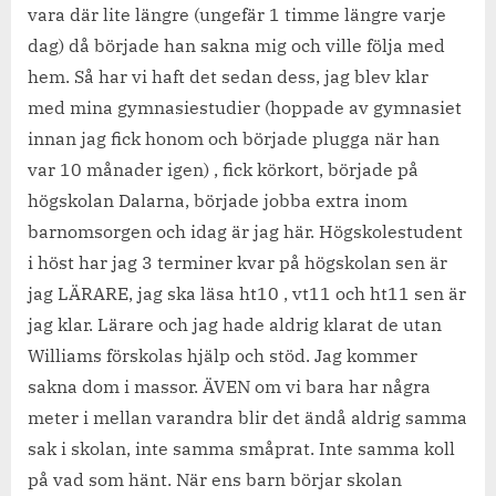
vara där lite längre (ungefär 1 timme längre varje
dag) då började han sakna mig och ville följa med
hem. Så har vi haft det sedan dess, jag blev klar
med mina gymnasiestudier (hoppade av gymnasiet
innan jag fick honom och började plugga när han
var 10 månader igen) , fick körkort, började på
högskolan Dalarna, började jobba extra inom
barnomsorgen och idag är jag här. Högskolestudent
i höst har jag 3 terminer kvar på högskolan sen är
jag LÄRARE, jag ska läsa ht10 , vt11 och ht11 sen är
jag klar. Lärare och jag hade aldrig klarat de utan
Williams förskolas hjälp och stöd. Jag kommer
sakna dom i massor. ÄVEN om vi bara har några
meter i mellan varandra blir det ändå aldrig samma
sak i skolan, inte samma småprat. Inte samma koll
på vad som hänt. När ens barn börjar skolan