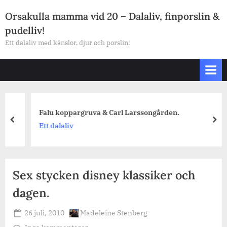
Skip
Orsakulla mamma vid 20 – Dalaliv, finporslin &
to
pudelliv!
content
Ett dalaliv med känslor, djur och porslin!
Falu koppargruva & Carl Larssongården.
prev
nex
Ett dalaliv
Sex stycken disney klassiker och
dagen.
Posted
By
26 juli, 2010
Madeleine Stenberg
on