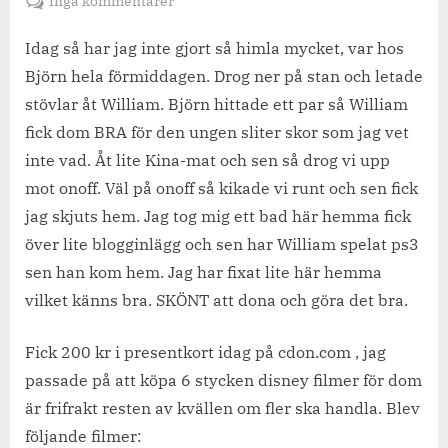
till
Inga kommentarer
Sex
stycken
Idag så har jag inte gjort så himla mycket, var hos
disney
Björn hela förmiddagen. Drog ner på stan och letade
klassiker
stövlar åt William. Björn hittade ett par så William
och
fick dom BRA för den ungen sliter skor som jag vet
dagen.
inte vad. Åt lite Kina-mat och sen så drog vi upp
mot onoff. Väl på onoff så kikade vi runt och sen fick
jag skjuts hem. Jag tog mig ett bad här hemma fick
över lite blogginlägg och sen har William spelat ps3
sen han kom hem. Jag har fixat lite här hemma
vilket känns bra. SKÖNT att dona och göra det bra.
Fick 200 kr i presentkort idag på cdon.com , jag
passade på att köpa 6 stycken disney filmer för dom
är frifrakt resten av kvällen om fler ska handla. Blev
följande filmer: