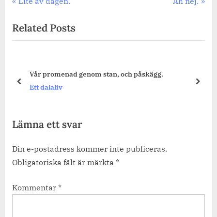
Inläggsnavigering
Previous
Next
Lite av dagen.
Åh nej.
Post:
Post:
Related Posts
Vår promenad genom stan, och påskägg.
prev
next
Ett dalaliv
Lämna ett svar
Din e-postadress kommer inte publiceras.
Obligatoriska fält är märkta
*
Kommentar
*