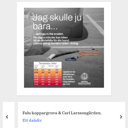
Falu koppargruva & Carl Larssongården.
prev
nex
Ett dalaliv