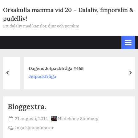
Skip
Orsakulla mamma vid 20 – Dalaliv, finporslin &
to
pudelliv!
content
Ett dalaliv med känslor, djur och porslin!
Dagens Jetpackfråga #465
prev
nex
Jetpackfråga
Bloggextra.
Posted
By
21 augusti, 2011
Madeleine Stenberg
on
till
Inga kommentarer
Bloggextra.