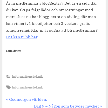
Är ni medlemmar i bloggextra? Det är en sida där
du kan skapa frågelådor och omröstningar med
mera. Just nu har blogg-extra en tävling där man
kan vinna två biobiljetter och 3 veckors gratis
annonsering. Klar ni är sugna att bli medlemmar?
Det kan ni bli här
.
Gilla detta:
Informationsteknik
Tags:
Informationsteknik
Inläggsnavigering
Previous
Godmorgon världen.
Post:
Next
Dag 9 – Någon som betyder mycket