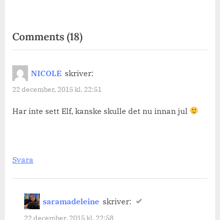
on
Comments
(18)
“Idag
den
NICOLE
skriver:
22
22 december, 2015 kl. 22:51
december
2015.”
Har inte sett Elf, kanske skulle det nu innan jul
Svara
saramadeleine
skriver:
22 december, 2015 kl. 22:58