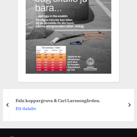
Falu koppargruva & Carl Larssongården.
prev
nex
Ett dalaliv