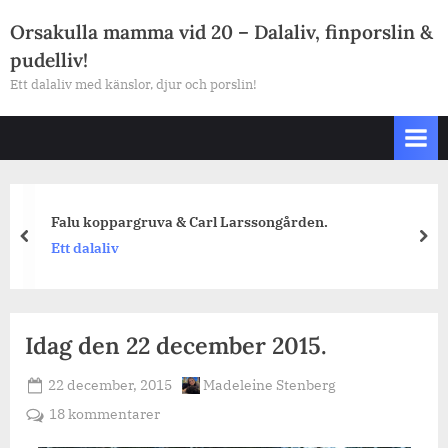
Skip
Orsakulla mamma vid 20 – Dalaliv, finporslin &
to
pudelliv!
content
Ett dalaliv med känslor, djur och porslin!
Falu koppargruva & Carl Larssongården.
prev
nex
Ett dalaliv
Idag den 22 december 2015.
Posted
By
22 december, 2015
Madeleine Stenberg
on
till
18 kommentarer
Idag