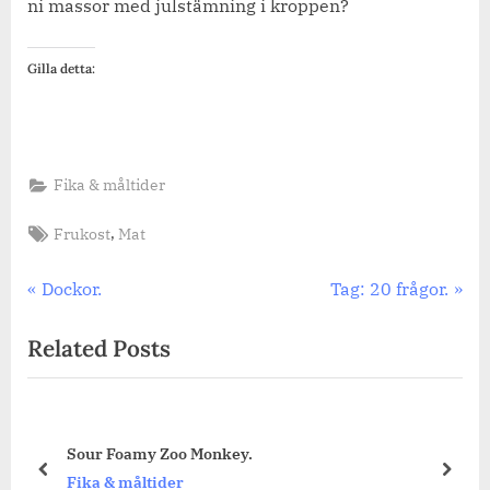
ni massor med julstämning i kroppen?
Gilla detta:
Fika & måltider
Tags:
,
Frukost
Mat
Inläggsnavigering
Previous
Next
Dockor.
Tag: 20 frågor.
Post:
Post:
Related Posts
Årets första semla.
prev
next
Fika & måltider